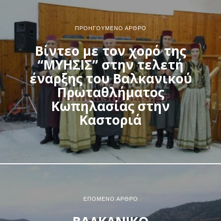
ΠΡΟΗΓΟΎΜΕΝΟ ΆΡΘΡΟ
Βίντεο με τον χορό της
“ΜΥΗΣΙΣ” στην τελετή
έναρξης του Βαλκανικού
Πρωταθλήματος
Κωπηλασίας στην
Καστοριά
ΕΠΌΜΕΝΟ ΆΡΘΡΟ