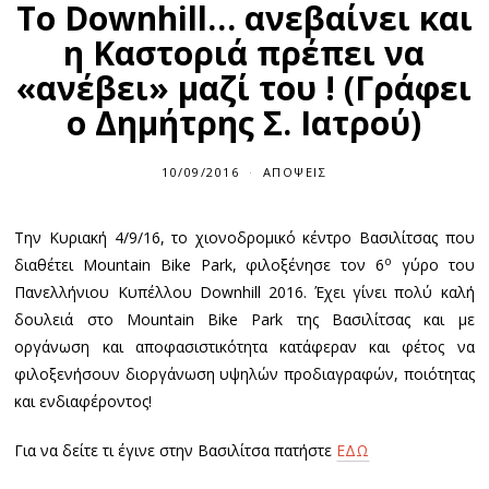
Το Downhill… ανεβαίνει και
η Καστοριά πρέπει να
«ανέβει» μαζί του ! (Γράφει
ο Δημήτρης Σ. Ιατρού)
10/09/2016
1
ΑΠΟΨΕΙΣ
0
/
0
Την Κυριακή 4/9/16, το χιονοδρομικό κέντρο Βασιλίτσας που
9
/
ο
διαθέτει Mountain Bike Park, φιλοξένησε τον 6
γύρο του
2
0
Πανελλήνιου Κυπέλλου Downhill 2016. Έχει γίνει πολύ καλή
1
δουλειά στο Mountain Bike Park της Βασιλίτσας και με
6
οργάνωση και αποφασιστικότητα κατάφεραν και φέτος να
φιλοξενήσουν διοργάνωση υψηλών προδιαγραφών, ποιότητας
και ενδιαφέροντος!
Για να δείτε τι έγινε στην Βασιλίτσα πατήστε
ΕΔΩ