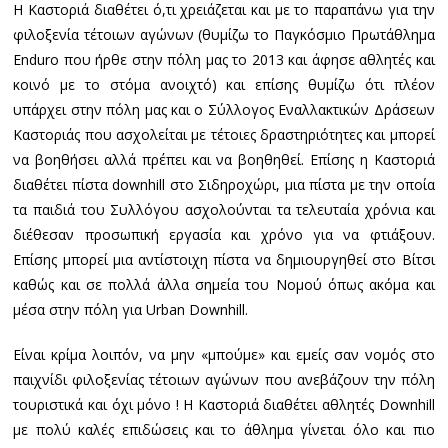
Η Καστοριά διαθέτει ό,τι χρειάζεται και με το παραπάνω για την
φιλοξενία τέτοιων αγώνων (θυμίζω το Παγκόσμιο Πρωτάθλημα
Enduro που ήρθε στην πόλη μας το 2013 και άφησε αθλητές και
κοινό με το στόμα ανοιχτό) και επίσης θυμίζω ότι πλέον
υπάρχει στην πόλη μας και ο Σύλλογος Εναλλακτικών Δράσεων
Καστοριάς που ασχολείται με τέτοιες δραστηριότητες και μπορεί
να βοηθήσει αλλά πρέπει και να βοηθηθεί. Επίσης η Καστοριά
διαθέτει πίστα downhill στο Σιδηροχώρι, μια πίστα με την οποία
τα παιδιά του Συλλόγου ασχολούνται τα τελευταία χρόνια και
διέθεσαν προσωπική εργασία και χρόνο για να φτιάξουν.
Επίσης μπορεί μια αντίστοιχη πίστα να δημιουργηθεί στο Βίτσι
καθώς και σε πολλά άλλα σημεία του Νομού όπως ακόμα και
μέσα στην πόλη για Urban Downhill.
Είναι κρίμα λοιπόν, να μην «μπούμε» και εμείς σαν νομός στο
παιχνίδι φιλοξενίας τέτοιων αγώνων που ανεβάζουν την πόλη
τουριστικά και όχι μόνο ! Η Καστοριά διαθέτει αθλητές Downhill
με πολύ καλές επιδώσεις και το άθλημα γίνεται όλο και πιο