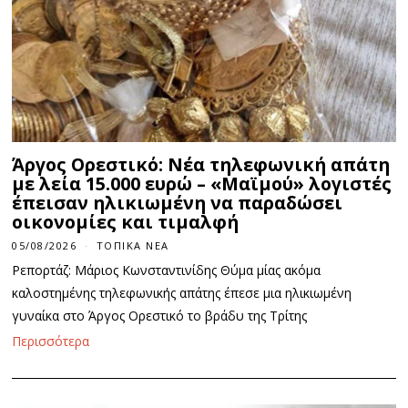
Άργος Ορεστικό: Νέα τηλεφωνική απάτη
με λεία 15.000 ευρώ – «Μαϊμού» λογιστές
έπεισαν ηλικιωμένη να παραδώσει
οικονομίες και τιμαλφή
05/08/2026
0
ΤΟΠΙΚΆ ΝΈΑ
5
Ρεπορτάζ: Μάριος Κωνσταντινίδης Θύμα μίας ακόμα
/
0
καλοστημένης τηλεφωνικής απάτης έπεσε μια ηλικιωμένη
8
γυναίκα στο Άργος Ορεστικό το βράδυ της Τρίτης
/
2
Περισσότερα
0
2
6