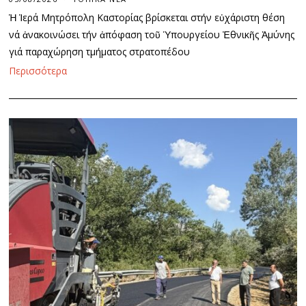
Ἡ Ἱερά Μητρόπολη Καστορίας βρίσκεται στήν εὐχάριστη θέση
νά ἀνακοινώσει τήν ἀπόφαση τοῦ Ὑπουργείου Ἐθνικῆς Ἀμύνης
γιά παραχώρηση τμήματος στρατοπέδου
Περισσότερα