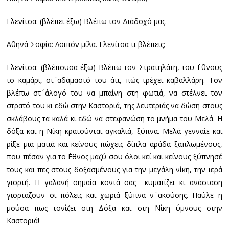
Ελενίτσα: (βλέπει έξω) Βλέπω τον Διάδοχό μας.
Αθηνά-Σοφία: Λοιπόν μίλα. Ελενίτσα τι βλέπεις;
Ελενίτσα: (βλέπουσα έξω) Βλέπω τον Στρατηλάτη, του ΄Εθνους
το καμάρι, στ΄ αδάμαστό του άτι, πώς τρέχει καβαλλάρη. Τον
βλέπω στ΄ άλογό του να μπαίνη στη φωτιά, να στέλνει τον
στρατό του κι εδώ στην Καστοριά, της λευτεριάς να δώση στους
σκλάβους τα καλά κι εδώ να στεφανώση το μνήμα του Μελά. Η
δόξα και η Νίκη κρατούνται αγκαλιά, ξύπνα. Μελά γενναίε και
ρίξε μια ματιά και κείνους πώχεις δίπλα αράδα ξαπλωμένους,
που πέσαν για το ΄Εθνος μαζύ σου όλοι κεί και κείνους ξύπνησέ
τους και πες στους δοξασμένους για την μεγάλη νίκη, την ιερά
γιορτή. Η γαλανή σημαία κοντά σας κυματίζει κι ανάσταση
γιορτάζουν οι πόλεις και χωριά ξύπνα ν΄ ακούσης. Παύλε η
μούσα πως τονίζει στη Δόξα και στη Νίκη ύμνους στην
Καστοριά!