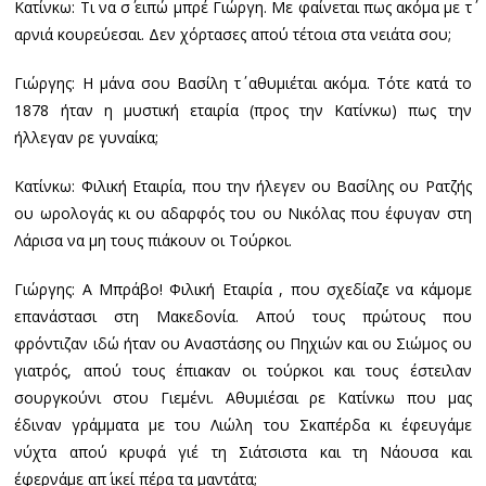
Κατίνκω: Τι να σ΄ ειπώ μπρέ Γιώργη. Με φαίνεται πως ακόμα με τ΄
αρνιά κουρεύεσαι. Δεν χόρτασες απού τέτοια στα νειάτα σου;
Γιώργης: Η μάνα σου Βασίλη τ΄ αθυμιέται ακόμα. Τότε κατά το
1878 ήταν η μυστική εταιρία (προς την Κατίνκω) πως την
ήλλεγαν ρε γυναίκα;
Κατίνκω: Φιλική Εταιρία, που την ήλεγεν ου Βασίλης ου Ρατζής
ου ωρολογάς κι ου αδαρφός του ου Νικόλας που έφυγαν στη
Λάρισα να μη τους πιάκουν οι Τούρκοι.
Γιώργης: Α Μπράβο! Φιλική Εταιρία , που σχεδίαζε να κάμομε
επανάστασι στη Μακεδονία. Απού τους πρώτους που
φρόντιζαν ιδώ ήταν ου Αναστάσης ου Πηχιών και ου Σιώμος ου
γιατρός, απού τους έπιακαν οι τούρκοι και τους έστειλαν
σουργκούνι στου Γιεμένι. Αθυμιέσαι ρε Κατίνκω που μας
έδιναν γράμματα με του Λιώλη του Σκαπέρδα κι έφευγάμε
νύχτα απού κρυφά γιέ τη Σιάτσιστα και τη Νάουσα και
έφερνάμε απ΄ ικεί πέρα τα μαντάτα;