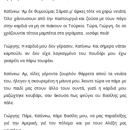
Κατίνκω: ‘Αμ δε θυμιούμαι; Σάματι μ’ άφκες τότε να χαρώ νειάτα;
Όλο χάνουσουν από την Καστουργιά και ζούσα με τουν πάγο
στην καρδιά να μη σε πιάκουν οι Τούρκοι. Τώρα, Γιώργη, δε σε
χράζουνται τέτοια μαμπέτια στα γεράματα…νισάφι πειά!
Γιώργης: Η καρδιά μου δεν γέρασεν, Κατίνκω. Και σήμερα νάταν
καμπούλι αν δεν είχα λαγκαγμένο του πουδάρι μου έχω
γκαϊρέτι να πάρω τουφέκι.
Κατίνκω: Αμ, είδες γέροντα ζουρλόν θάρρετα απού τα νειάτα
του, ήλεγεν η σκουρεμένη η μάννα μου. Άειντε τώρα να πάμε με
του παιδί μας στουν άλλο τουν ουντά, γιατί η καρδιά μου
μαζώχτηκε κουβάρι, σαν άκουσα πως φεύγει ου Βασίλης μας
πάλε.
Γιώργης: Πάμε, Κατίνκω, πάμε Βασίλη μου, να μας παραδείξης
γιέ την Αμερική, γιέ τον πόλεμο και γιε τουν Αλέξη μας