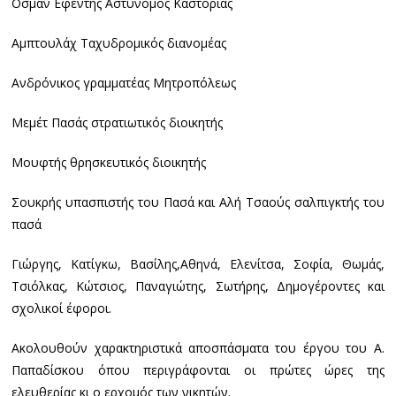
Οσμάν Εφέντης Αστυνόμος Καστοριάς
Αμπτουλάχ Ταχυδρομικός διανομέας
Ανδρόνικος γραμματέας Μητροπόλεως
Μεμέτ Πασάς στρατιωτικός διοικητής
Μουφτής θρησκευτικός διοικητής
Σουκρής υπασπιστής του Πασά και Αλή Τσαούς σαλπιγκτής του
πασά
Γιώργης, Κατίγκω, Βασίλης,Αθηνά, Ελενίτσα, Σοφία, Θωμάς,
Τσιόλκας, Κώτσιος, Παναγιώτης, Σωτήρης, Δημογέροντες και
σχολικοί έφοροι.
Ακολουθούν χαρακτηριστικά αποσπάσματα του έργου του Α.
Παπαδίσκου όπου περιγράφονται οι πρώτες ώρες της
ελευθερίας κι ο ερχομός των νικητών.