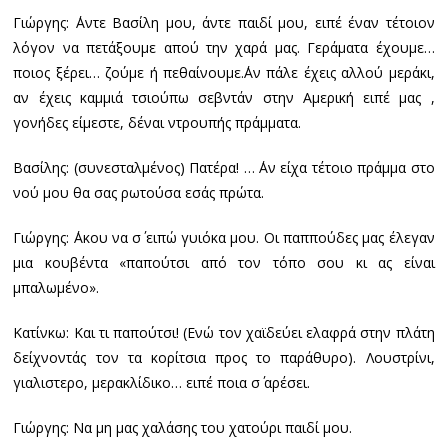
Γιώργης: ΄Αντε Βασίλη μου, άντε παιδί μου, ειπέ έναν τέτοιον
λόγον να πετάξουμε απού την χαρά μας. Γεράματα έχουμε…
ποιος ξέρει… ζούμε ή πεθαίνουμε.΄Αν πάλε έχεις αλλού μεράκι,
αν έχεις καμμιά τσιούπω σεβντάν στην Αμερική ειπέ μας ,
γονήδες είμεστε, δέναι ντρουπής πράμματα.
Βασίλης: (συνεσταλμένος) Πατέρα! … ΄Αν είχα τέτοιο πράμμα στο
νού μου θα σας ρωτούσα εσάς πρώτα.
Γιώργης: ΄Ακου να σ΄ ειπώ γυιόκα μου. Οι παππούδες μας έλεγαν
μια κουβέντα «παπούτσι από τον τόπο σου κι ας είναι
μπαλωμένο».
Κατίνκω: Και τι παπούτσι! (Ενώ τον χαϊδεύει ελαφρά στην πλάτη
δείχνοντάς τον τα κορίτσια προς το παράθυρο). Λουστρίνι,
γιαλιστερο, μερακλίδικο… ειπέ ποια σ΄ αρέσει.
Γιώργης: Να μη μας χαλάσης του χατούρι παιδί μου.