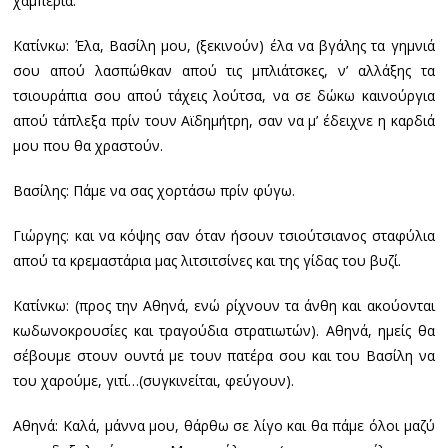
χαμπέρια.
Κατίνκω: Έλα, Βασίλη μου, (ξεκινούν) έλα να βγάλης τα γημνιά
σου απού λασπώθκαν απού τις μπλιάτσκες, ν’ αλλάξης τα
τσιουράπια σου απού τάχεις λούτσα, να σε δώκω καινούργια
απού τάπλεξα πρίν τουν Αϊδημήτρη, σαν να μ’ έδειχνε η καρδιά
μου που θα χραστούν.
Βασίλης: Πάμε να σας χορτάσω πρίν φύγω.
Γιώργης: και να κόψης σαν όταν ήσουν τσιούτσιανος σταφύλια
απού τα κρεμαστάρια μας λιτσιτσίνες και της γίδας του βυζί.
Κατίνκω: (προς την Αθηνά, ενώ ρίχνουν τα άνθη και ακούονται
κωδωνοκρουσίες και τραγούδια στρατιωτών). Αθηνά, ημείς θα
σέβουμε στουν ουντά με τουν πατέρα σου και του Βασίλη να
του χαρούμε, γιτί…(συγκινείται, φεύγουν).
Αθηνά: Καλά, μάννα μου, θάρθω σε λίγο και θα πάμε όλοι μαζύ