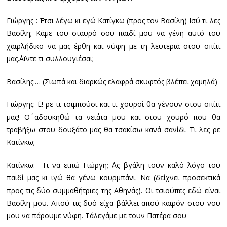
Γιώργης : Έτσι λέγω κι εγώ Κατίγκω (προς τον Βασίλη) Ισύ τι λες
Βασίλη; Κάμε του σταυρό σου παιδί μου να γένη αυτό του
χαϊρλήδικο να μας έρθη και νύφη με τη λευτεριά στου σπίτι
μας.΄Αϊντε τι συλλουγιέσαι;
Βασίλης:… (Σιωπά και διαρκώς ελαφρά σκυφτός βλέπει χαμηλά)
Γιώργης: ΄Ε! ρε τι τσιμπούσι και τι χουροί θα γένουν στου σπίτι
μας! Θ΄ αδουκηθώ τα νειάτα μου και στου χουρό που θα
τραβήξω στου δουξάτο μας θα τσακίσω κανά σανίδι. Τι λες ρε
Κατίνκω;
Κατίνκω: Τι να ειπώ Γιώργη; ΄Ας βγάλη τουν καλό λόγο του
παιδί μας κι ιγώ θα γένω κουρμπάνι. Να (δείχνει προσεκτικά
προς τις δύο συμμαθήτριες της Αθηνάς). Οι τσιούπες εδώ είναι
Βασίλη μου. Απού τις δυό είχα βάλλει απού καιρόν στου νου
μου να πάρουμε νύφη. Τάλεγάμε με τουν Πατέρα σου