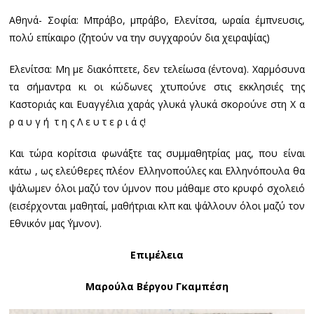
Αθηνά- Σοφία: Μπράβο, μπράβο, Ελενίτσα, ωραία έμπνευσις,
πολύ επίκαιρο (ζητούν να την συγχαρούν δια χειραψίας)
Ελενίτσα: Μη με διακόπτετε, δεν τελείωσα (έντονα). Χαρμόσυνα
τα σήμαντρα κι οι κώδωνες χτυπούνε στις εκκλησιές της
Καστοριάς και Ευαγγέλια χαράς γλυκά γλυκά σκορούνε στη Χ α
ρ α υ γ ή τ η ς Λ ε υ τ ε ρ ι ά ς!
Και τώρα κορίτσια φωνάξτε τας συμμαθητρίας μας, που είναι
κάτω , ως ελεύθερες πλέον Ελληνοπούλες και Ελληνόπουλα θα
ψάλωμεν όλοι μαζύ τον ύμνον που μάθαμε στο κρυφό σχολειό
(εισέρχονται μαθηταί, μαθήτριαι κλπ και ψάλλουν όλοι μαζύ τον
Εθνικόν μας ΄Υμνον).
Επιμέλεια
Μαρούλα Βέργου Γκαμπέση