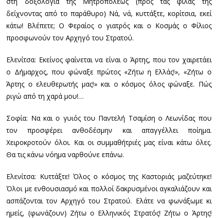
στη δοξολογία της Μητροπόλεως (προς τας φίλας της
δείχνοντας από το παράθυρο) Νά, νά, κυττάξτε, κορίτσια, εκεί
κάτω! Βλέπετε; Ο Φεραίος ο γιατρός και ο Κοσμάς ο Φίλιος
προσφωνούν τον Αρχηγό του Στρατού.
Ελενίτσα: Εκείνος φαίνεται να είναι ο Άρτης, που τον χαιρετάει
ο Δήμαρχος, που φώναξε πρώτος «Ζήτω η Ελλάς!», «Ζήτω ο
Άρτης ο ελευθερωτής μας!» και ο κόσμος όλος φώναξε. Πώς
ριγώ από τη χαρά μου!…
Σοφία: Να και ο γυιός του Παντελή Τσαμίση ο Λεωνίδας που
τον προσφέρει ανθοδέσμην και απαγγέλλει ποίημα.
Χειροκροτούν όλοι. Και οι συμμαθήτριές μας είναι κάτω όλες.
Θα τις κάνω νόημα ναρθούνε επάνω.
Ελενίτσα: Κυττάξτε! Όλος ο κόσμος της Καστοριάς μαζεύτηκε!
Όλοι με ενθουσιασμό και πολλοί δακρυσμένοι αγκαλιάζουν και
ασπάζονται τον Αρχηγό του Στρατού. Ελάτε να φωνάξωμε κι
ημείς, (φωνάζουν) Ζήτω ο Ελληνικός Στρατός! Ζήτω ο Άρτης!