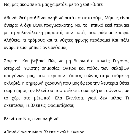
Να, μας άκουσε και μας χαιρετάει με το χέρι! Είδατε;
Αθηνά: Θεέ μου! Είναι αληθινά αυτά που κυττούμε; Μήπως είναι
όνειρο; ΄Α όχι! Είναι πραγματικότης. Να, το Ιππικό εκεί περνάει
με τη γαλανόλευκη μπροστά, σαν αυτές που ράψαμε κρυφά.
Αλήθεια, τι τρόμους και τι νύχτες φρίκης περάσαμε! Και πάλι
αναρωτιέμαι μήπως ονειρεύομαι;
Σοφία: Και βέβαια! Πώς να μη διερωτάται κανείς; Γεγονός
ιστορικό. Υψίστης σημασίας. ΄Ονειρα και πόθοι των σκλάβων
προγόνων μας, που πέρασαν τόσους αιώνας στην τούρκικη
σκλαβιά, η σημερινή χαραυγή που μας έφερε την λευτεριά θέτει
τέρμα (προς την Ελενίτσα που στέκεται σιωπηλή και σύννους με
το χέρι στο μέτωπο). ΄Ελα Ελενίτσα, γιατί δεν μιλάς; Τι
σκέπτεσαι; Τι βλέπεις; Οραματίζεσαι;
Ελενίτσα: Ναι, είναι αληθινά!
Αθηνά-Σοφία: Μα τι βλέπεις καλέ; ΄Ονειρο;