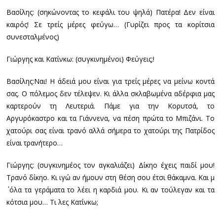
Βασίλης: (σηκώνοντας το κεφάλι του ψηλά) Πατέρα! Δεν είναι
καιρός! Σε τρείς μέρες φεύγω… (Γυρίζει προς τα κορίτσια
συνεσταλμένος)
Γιώργης και Κατίνκω: (συγκινημένοι) Φεύγεις;!
Βασίλης:Ναι! Η άδειά μου είναι για τρείς μέρες να μείνω κοντά
σας. Ο πόλεμος δεν τέλεψεν. Κι άλλα σκλαβωμένα αδέρφια μας
καρτερούν τη Λευτεριά. Πάμε για την Κορυτσά, το
Αργυρόκαστρο και τα Γιάννενα, να πέση πρώτα το Μπιζάνι. Το
χατούρι σας είναι τρανό αλλά σήμερα το χατούρι της Πατρίδος
είναι τρανήτερο…
Γιώργης: (συγκινημέος τον αγκαλιάζει) Δίκηο έχεις παιδί μου!
Τρανό δίκηο. Κι ιγώ αν ήμουν στη θέση σου έτσι θάκαμνα. Και μ
΄ όλα τα γεράματα το λέει η καρδιά μου. Κι αν τούλεγαν και τα
κότσια μου… Τι λες Κατίνκω;