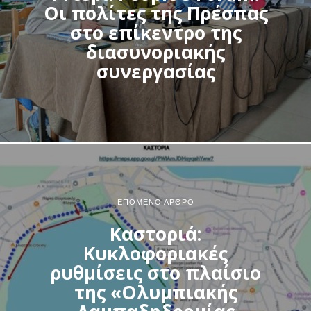
Οι πολίτες της Πρέσπας
στο επίκεντρο της
διασυνοριακής
συνεργασίας
ΕΠΌΜΕΝΟ ΆΡΘΡΟ
Καστοριά:
Κυκλοφοριακές
ρυθμίσεις στο πλαίσιο
της «Ολυμπιακής