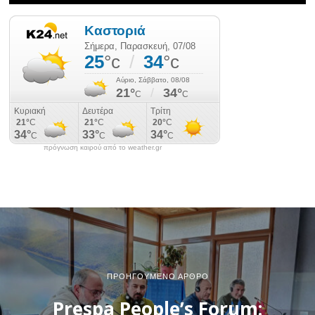
πρόγνωση καιρού από το weather.gr
ΠΡΟΗΓΟΎΜΕΝΟ ΆΡΘΡΟ
Prespa People’s Forum: