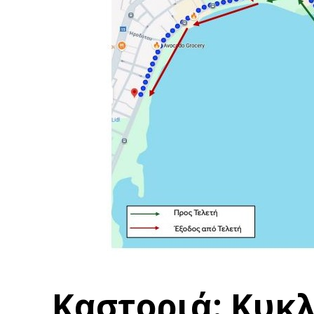
Καστοριά: Κυκ