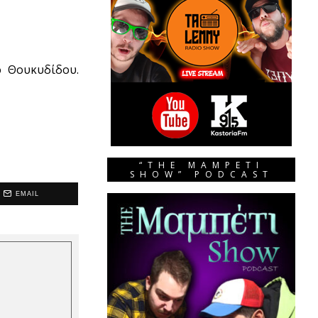
ό Θουκυδίδου.
“THE MAMPETI
SHOW” PODCAST
EMAIL