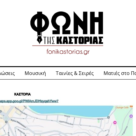
λώσεις
Μουσική
Ταινίες & Σειρές
Ματιές στο Π