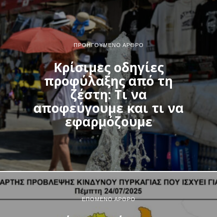
ΠΡΟΗΓΟΎΜΕΝΟ ΆΡΘΡΟ
Κρίσιμες οδηγίες
προφύλαξης από τη
ζέστη: Τι να
αποφεύγουμε και τι να
εφαρμόζουμε
ΕΠΌΜΕΝΟ ΆΡΘΡΟ