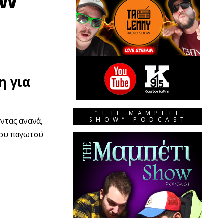
η για
“THE MAMPETI
ντας ανανά,
SHOW” PODCAST
του παγωτού