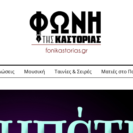
λώσεις
Μουσική
Ταινίες & Σειρές
Ματιές στο Π