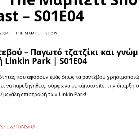
st – S01E04
/2024
2
THE ΜΑΜΠΕΤΙ SHOW
4
/
1
εβού – Παγωτό τζατζίκι και γνώμ
0
/
 Linkin Park | S01E04
2
0
2
5
ιρότητας που αφορούν εμάς όπως τα ραντεβού χρησιμοποιώ
εί να παρεξηγηθείς, σύμφωνα με κάποιο site, την ύπαρξη 
την μεγάλη επιστροφή των Linkin Park!
om/show/1bNSiRA…