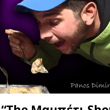
 “The Μαμπέτι Sh