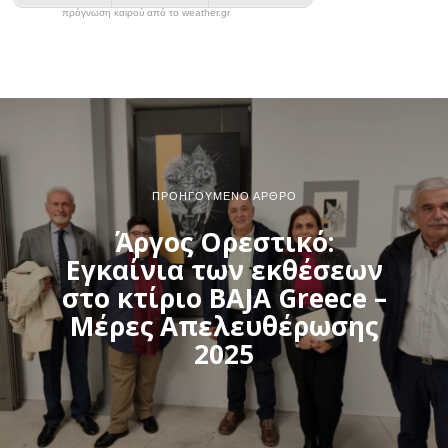
πρόγνωση καιρού από το weather.gr
ΠΡΟΗΓΟΎΜΕΝΟ ΆΡΘΡΟ
Άργος Ορεστικό:
Εγκαίνια των εκθέσεων
στο κτίριο BAJA Greece –
Μέρες Απελευθέρωσης
2025