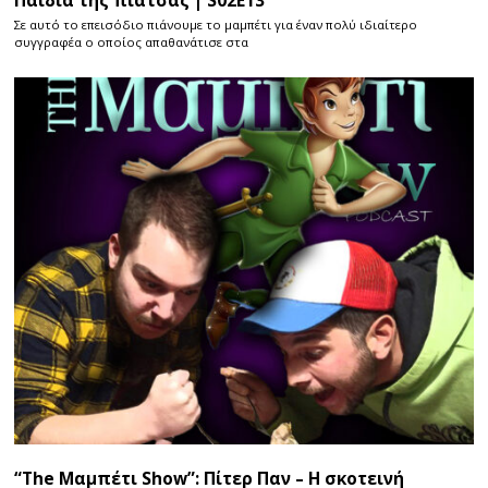
Παιδιά της πιάτσας | S02E13
Σε αυτό το επεισόδιο πιάνουμε το μαμπέτι για έναν πολύ ιδιαίτερο
συγγραφέα ο οποίος απαθανάτισε στα
“The Μαμπέτι Show”: Πίτερ Παν – Η σκοτεινή