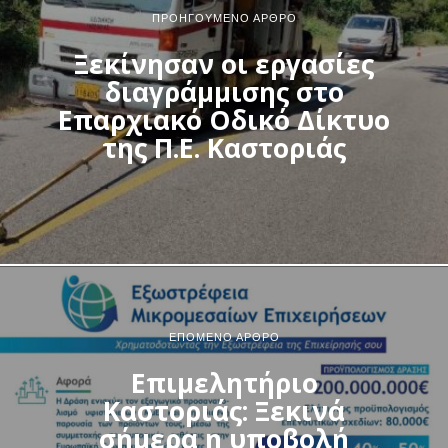
ΠΡΟΗΓΟΎΜΕΝΟ ΆΡΘΡΟ
Ξεκίνησαν οι εργασίες
διαγράμμισης στο
Επαρχιακό Οδικό Δίκτυο
της Π.Ε. Καστοριάς
ΕΠΌΜΕΝΟ ΆΡΘΡΟ
Επιμελητήριο
Καστοριάς: Ξεκινά
σήμερα η υποβολή