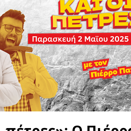
ι πέτρες»: Ο Πιέρρ