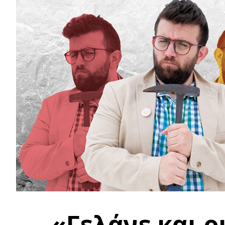
«Γελάνε και ο