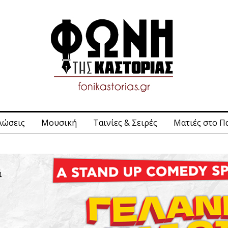
λώσεις
Μουσική
Ταινίες & Σειρές
Ματιές στο Π