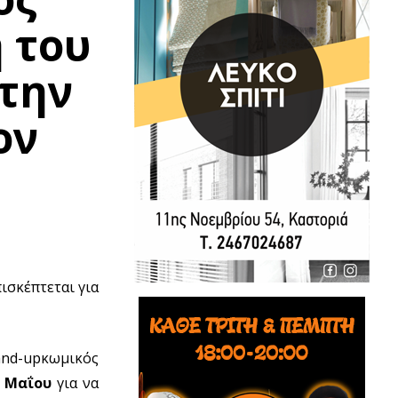
 του
την
ον
ισκέπτεται για
and-upκωμικός
2 Μαΐου
για να