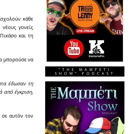
ασχολούν κάθε
 νέους γονείς
 Πικάσο και τη
θα μπορούσε να
“THE MAMPETI
SHOW” PODCAST
ατα έδωσαν τη
ά από έγκριση,
 σε αυτόν τον