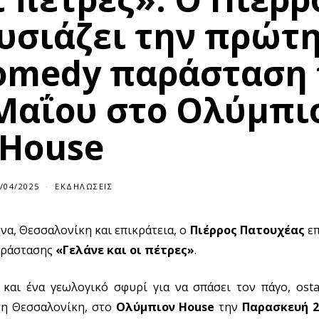
υσιάζει την πρώτη
comedy παράσταση 
Μαΐου στο Ολύμπι
House
/04/2025
ΕΚΔΗΛΏΣΕΙΣ
να, Θεσσαλονίκη και επικράτεια, ο
Πιέρρος Πατουχέας
επ
αράστασης
«Γελάνε και οι πέτρες»
.
 και ένα γεωλογικό σφυρί για να σπάσει τον πάγο, οst
 τη Θεσσαλονίκη, στο
Ολύμπιον
House
την
Παρασκευή 