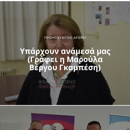
ΠΡΟΗΓΟΎΜΕΝΟ ΆΡΘΡΟ
Υπάρχουν ανάμεσά μας
(Γράφει η Μαρούλα
Βέργου Γκαμπέση)