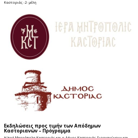
Καστοριάς -2- μέλη
Εκδηλώσεις προς τιμήν των Απόδημων
Καστοριανών – Πρόγραμμα
Η Ιερά Μητρόπολη Καστοριάς και ο Δήμος Καστοριάς διοργανώνουν και