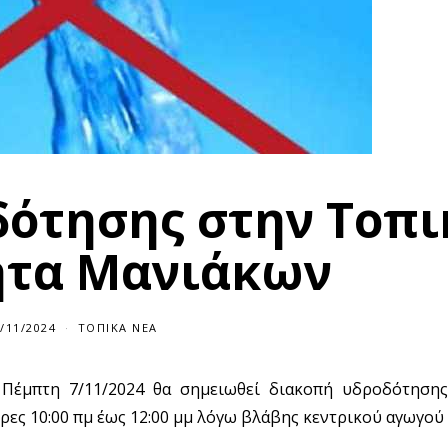
δότησης στην Τοπι
ητα Μανιάκων
/11/2024
0
ΤΟΠΙΚΆ ΝΈΑ
7
/
1
ρα Πέμπτη 7/11/2024 θα σημειωθεί διακοπή υδροδότηση
1
/
ρες 10:00 πμ έως 12:00 μμ λόγω βλάβης κεντρικού αγωγού
2
0
2