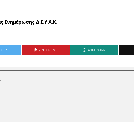
4
ς Ενημέρωσης Δ.Ε.Υ.Α.Κ.
TTER
PINTEREST
WHATSAPP
Α