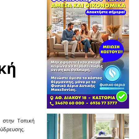
κή
ς στην Τοπική
 ύδρευσης.