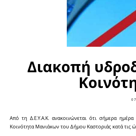
Διακοπή υδρο
Κοινότ
07
Από τη Δ.Ε.Υ.Α.Κ. ανακοινώνεται ότι σήμερα ημέ
Κοινότητα Μανιάκων του Δήμου Καστοριάς κατά τις ώ