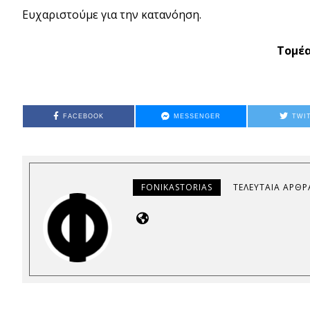
Ευχαριστούμε για την κατανόηση.
Τομέα
FACEBOOK
MESSENGER
TWI
FONIKASTORIAS
ΤΕΛΕΥΤΑΊΑ ΆΡΘΡ