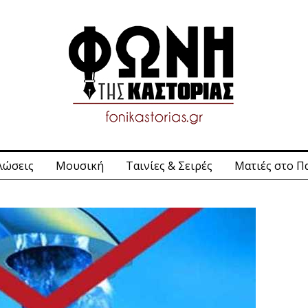
λώσεις
Μουσική
Ταινίες & Σειρές
Ματιές στο Π