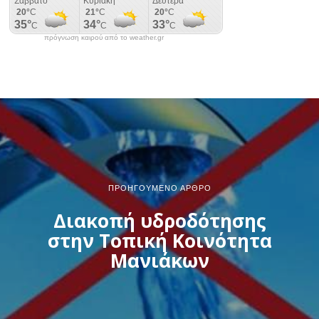
πρόγνωση καιρού από το weather.gr
ΠΡΟΗΓΟΎΜΕΝΟ ΆΡΘΡΟ
Διακοπή υδροδότησης
στην Τοπική Κοινότητα
Μανιάκων