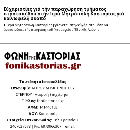
Εὐχαριστίες γιά τήν παραχώρηση τμήματος
στρατοπέδου στήν Ἱερά Μητρόπολη Καστορίας γιά
κοινωφελῆ σκοπό
Ἡ Ἱερά Μητρόπολη Καστορίας βρίσκεται στήν εὐχάριστη θέση νά
ἀνακοινώσει τήν ἀπόφαση τοῦ Ὑπουργείου Ἐθνικῆς Ἀμύνης
Ταυτότητα Ιστοσελίδας
Επωνυμία
: ΙΑΤΡΟΥ ΔΗΜΗΤΡΙΟΣ ΤΟΥ
ΣΤΕΡΓΙΟΥ - Ατομική Επιχείρηση
Τίτλος:
fonikastorias.gr
ΑΦΜ:
141446183
ΔΟΥ:
Καστοριάς
Στοιχεία Επικοινωνίας:
Τηλ. Γραφείου:
2467027678 | Κιν. 6973966307 | email: