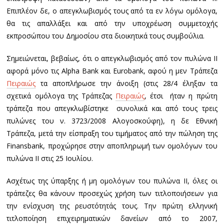
Επιπλέον δε, ο απεγκλωβισμός τους από τα εν λόγω ομόλογα,
θα τις απαλλάξει και από την υποχρέωση συμμετοχής
εκπροσώπου του Δημοσίου στα διοικητικά τους συμβούλια.
Σημειώνεται, βεβαίως, ότι ο απεγκλωβισμός από τον πυλώνα ΙΙ
αφορά μόνο τις Alpha Bank και Eurobank, αφού η μεν Τράπεζα
Πειραιώς
τα αποπλήρωσε την άνοιξη (στις 28/4 έληξαν τα
σχετικά ομόλογα της Τράπεζας
Πειραιώς
, έτσι ήταν η πρώτη
τράπεζα που απεγκλωβίστηκε συνολικά και από τους τρεις
πυλώνες του ν. 3723/2008 Αλογοσκούφη), η δε Εθνική
Τράπεζα, μετά την είσπραξη του τιμήματος από την πώληση της
Finansbank, προχώρησε στην αποπληρωμή των ομολόγων του
πυλώνα ΙΙ στις 25 Ιουλίου.
Ασχέτως της ύπαρξης ή μη ομολόγων του πυλώνα ΙΙ, όλες οι
τράπεζες θα κάνουν προσεχώς χρήση των τιτλοποιήσεων για
την ενίσχυση της ρευστότητάς τους. Την πρώτη ελληνική
τιτλοποίηση επιχειρηματικών δανείων από το 2007,