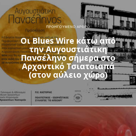
ΠΡΟΗΓΟΎΜΕΝΟ ΆΡΘΡΟ
Οι Blues Wire κάτω από
την Αυγουστιάτικη
Πανσέληνο σήμερα στο
Αρχοντικό Τσιατσιαπά
(στον αύλειο χώρο)