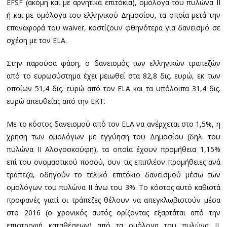
EFSF (ακόμη και με αρνητικά επιτόκια), ομόλογα του πυλώνα ΙΙ
ή και με ομόλογα του ελληνικού Δημοσίου, τα οποία μετά την
επαναφορά του waiver, κοστίζουν φθηνότερα για δανεισμό σε
σχέση με τον ELA.
Στην παρούσα φάση, ο δανεισμός των ελληνικών τραπεζών
από το ευρωσύστημα έχει μειωθεί στα 82,8 δις. ευρώ, εκ των
οποίων 51,4 δις. ευρώ από τον ELA και τα υπόλοιπα 31,4 δις.
ευρώ απευθείας από την ΕΚΤ.
Με το κόστος δανεισμού από τον ELA να ανέρχεται στο 1,5%, η
χρήση των ομολόγων με εγγύηση του Δημοσίου (δηλ. του
πυλώνα ΙΙ Αλογοσκούφη), τα οποία έχουν προμήθεια 1,15%
επί του ονομαστικού ποσού, συν τις επιπλέον προμήθειες ανά
τράπεζα, οδηγούν το τελικό επιτόκιο δανεισμού μέσω των
ομολόγων του πυλώνα ΙΙ άνω του 3%. Το κόστος αυτό καθιστά
προφανές γιατί οι τράπεζες θέλουν να απεγκλωβιστούν μέσα
στο 2016 (ο χρονικός αυτός ορίζοντας εξαρτάται από την
επιστροφή καταθέσεων) από τα ομόλογα του πυλώνα ΙΙ.