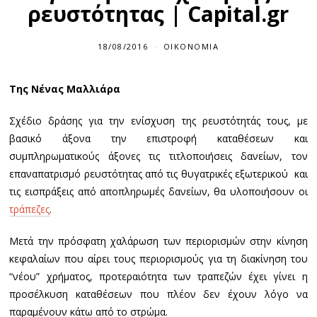
ρευστότητας | Capital.gr
18/08/2016
1
ΟΙΚΟΝΟΜΊΑ
8
/
0
Tης Νένας Μαλλιάρα
8
/
2
Σχέδιο δράσης για την ενίσχυση της ρευστότητάς τους, με
0
1
βασικό άξονα την επιστροφή καταθέσεων και
6
συμπληρωματικούς άξονες τις τιτλοποιήσεις δανείων, τον
επαναπατρισμό ρευστότητας από τις θυγατρικές εξωτερικού και
τις εισπράξεις από αποπληρωμές δανείων, θα υλοποιήσουν οι
τράπεζες
.
Μετά την πρόσφατη χαλάρωση των περιορισμών στην κίνηση
κεφαλαίων που αίρει τους περιορισμούς για τη διακίνηση του
“νέου” χρήματος, προτεραιότητα των τραπεζών έχει γίνει η
προσέλκυση καταθέσεων που πλέον δεν έχουν λόγο να
παραμένουν κάτω από το στρώμα.