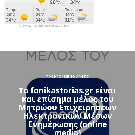
πρόγνωση καιρού από το weather.gr
ΠΡΟΗΓΟΎΜΕΝΟ ΆΡΘΡΟ
Το fonikastorias.gr είναι
και επίσημα μέλος του
Μητρώου Επιχειρήσεων
Ηλεκτρονικών Μέσων
Ενημέρωσης (online
media)