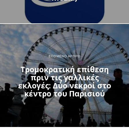
ΕΠΌΜΕΝΟ ΆΡΘΡΟ
Τρομοκρατική επίθεση
πριν τις γαλλικές
εκλογές: Δύο νεκροί στο
κέντρο του Παρισιού