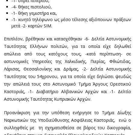
-1- σπρέι πιπεριού,
-4- θήκες πιστολιού,
-1- θήκη γεμιστήρα και,
-1- κινητό τηλέφωνο ως μέσο τέλεσης αξιόποινων πράξεων
μετά -2- καρτών SIM.
Επιπλέον, βρέθηκαν και κατασχέθηκαν -6- Δελτία Αστυνομικής
Ταυτότητας Ελλήνων πολιτών, για τα οποία είχε δηλωθεί
απώλεια από τους κατόχους τους, -κατά περίπτωση- σε
αστυνομικές Υπηρεσίες της Χαλκιδικής, Πιερίας, Φθιώτιδας,
Λάρισας, Θεσσαλονίκης και Δράμας, -2- Δελτία Αστυνομικής
Ταυτότητας του 54χρονου, για τα οποία είχε δηλώσει ψευδώς
την απώλειά τους στο Αστυνομικό Τμήμα Άργους Ορεστικού
Καστοριάς, -1- Διαβατήριο Αλβανικών Αρχών και -1- Δελτίο
Αστυνομικής Ταυτότητας Κυπριακών Αρχών.
Προανάκριση για την υπόθεση ενήργησε το Τμήμα Δίωξης
Ναρκωτικών της Υποδιεύθυνσης Ασφάλειας Καστοριάς, ενώ ο
συλληφθείς με τη σχηματισθείσα σε βάρος του δικογραφία,