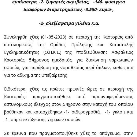
έμπλαστρα, -2- ζυγαριές ακριβείας,
-146- φυσίγγια
διαφόρων διαμετρημάτων,
-3.550- ευρώ-,
-2-
αλεξίσφαιρα γιλέκα
κ.α.
Συνελήφθη χθες (01-05-2023) σε περιοχή της Καστοριάς από
αστυνομικούς της Ομάδας Πρόληψης και Καταστολής
Εγκληματικότητας (Ο.Π.Κ.Ε.) της Υποδιεύθυνσης Ασφάλειας
Καστοριάς, 54χρονος ημεδαπός, για διακίνηση ναρκωτικών
ουσιών, για παράβαση της νομοθεσίας περί όπλων, καθώς και
για το αδίκημα της υπεξαίρεσης.
Ειδικότερα, χθες τις πρώτες πρωινές ώρες σε περιοχή της
Καστοριάς, πραγματοποιήθηκε από προαναφερόμενους
αστυνομικούς έλεγχος στον 54χρονο στην κατοχή του οποίου
βρέθηκαν και κατασχέθηκαν -1- σιδερογροθιά, -1- γκλοπ και
-1- σπρέι εκτόξευσης χημικών ουσιών.
Σε έρευνα που πραγματοποιήθηκε χθες το απόγευμα, στην