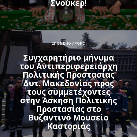
Σνούκερ!
ΕΠΌΜΕΝΟ ΆΡΘΡΟ
Συγχαρητήριο μήνυμα
του Αντιπεριφερειάρχη
Πολιτικής Προστασίας
Δυτ. Μακεδονίας προς
τους συμμετέχοντες
στην Άσκηση Πολιτικής
Προστασίας στο
Βυζαντινό Μουσείο
Καστοριάς