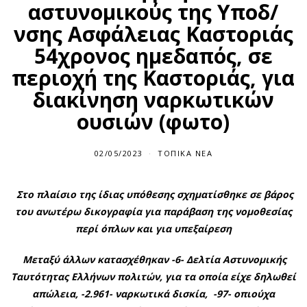
αστυνομικούς της Υποδ/
νσης Ασφάλειας Καστοριάς
54χρονος ημεδαπός, σε
περιοχή της Καστοριάς, για
διακίνηση ναρκωτικών
ουσιών (φωτο)
02/05/2023
0
ΤΟΠΙΚΆ ΝΈΑ
2
/
0
Στο πλαίσιο της ίδιας υπόθεσης σχηματίσθηκε σε βάρος
5
/
του ανωτέρω δικογραφία για παράβαση της νομοθεσίας
2
0
περί όπλων και για υπεξαίρεση
2
3
Μεταξύ άλλων κατασχέθηκαν -6- Δελτία Αστυνομικής
Ταυτότητας Ελλήνων πολιτών, για τα οποία είχε δηλωθεί
απώλεια, -2.961- ναρκωτικά δισκία, -97- οπιούχα