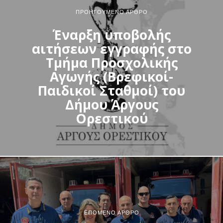
ΠΡΟΗΓΟΎΜΕΝΟ ΆΡΘΡΟ
Έναρξη υποβολής
αιτήσεων εγγραφής στο
Τμήμα Προσχολικής
Αγωγής (Βρεφικοί-
Παιδικοί Σταθμοί) του
Δήμου Άργους
Ορεστικού
ΕΠΌΜΕΝΟ ΆΡΘΡΟ