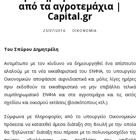
από τα αγροτεμάχια |
Capital.gr
25/07/2016
2
ΟΙΚΟΝΟΜΊΑ
5
/
0
Του Σπύρου Δημητρέλη
7
/
2
Αντιμέτωπο με τον κίνδυνο να δημιουργηθεί ένα απίστευτο
0
1
αλαλούμ με τα νέα εκκαθαριστικά του ΕΝΦΙΑ, το υπουργείο
6
Οικονομικών αποφάσισε αιφνιδιαστικά και μόλις λίγες ημέρες
πριν εκδοθούν τα εκκαθαριστικά να μην επιβάλλει τελικά
συμπληρωματικό ΕΝΦΙΑ και στα αγροτεμάχια και τις εκτός
σχεδίου και οικισμού εκτάσεις (βοσκότοπους κτλ.).
Σύμφωνα με πληροφορίες από το υπουργείο Οικονομικών
πρόκειται να κατατεθεί άμεσα διάταξη στη Βουλή με την οποία
θα “ξηλώνεται” διάταξη που πέρασε με το πολυνομοσχέδιο της
πρώτης αξιολόγησης και προβλέπει την επιβολή