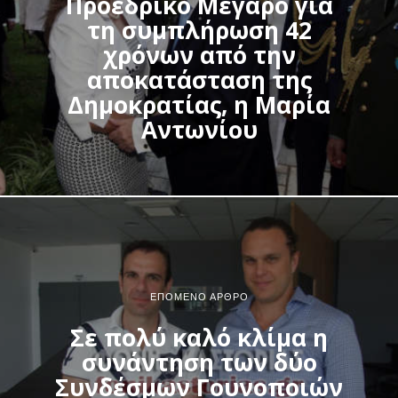
Προεδρικό Μέγαρο για
τη συμπλήρωση 42
χρόνων από την
αποκατάσταση της
Δημοκρατίας, η Μαρία
Αντωνίου
ΕΠΌΜΕΝΟ ΆΡΘΡΟ
Σε πολύ καλό κλίμα η
συνάντηση των δύο
Συνδέσμων Γουνοποιών