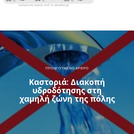
πρόγνωση καιρού από το weather.gr
ΠΡΟΗΓΟΎΜΕΝΟ ΆΡΘΡΟ
Καστοριά: Διακοπή
υδροδότησης στη
χαμηλή ζώνη της πόλης