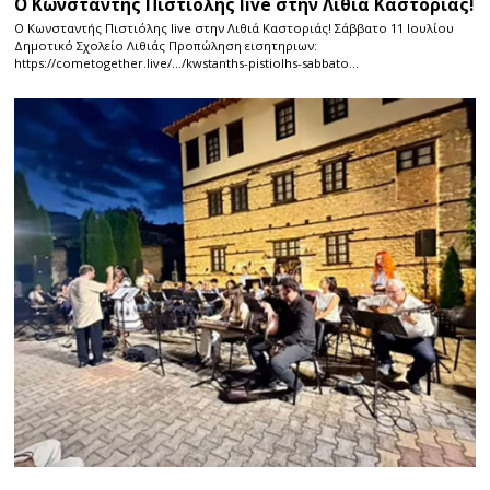
Ο Κωνσταντής Πιστιόλης live στην Λιθιά Καστοριάς!
Ο Κωνσταντής Πιστιόλης live στην Λιθιά Καστοριάς! Σάββατο 11 Ιουλίου
Δημοτικό Σχολείο Λιθιάς Προπώληση εισητηριων:
https://cometogether.live/…/kwstanths-pistiolhs-sabbato…