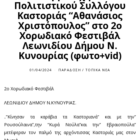
Πολιτιστικού Συλλόγου
Καστοριάς “Αθανάσιος
Χριστόπουλος” στο 2ο
Χορωδιακό Φεστιβάλ
Λεωνιδίου Δήμου Ν.
Κυνουρίας (φωτο+vid)
01/04/2024
0
ΠΑΡΆΔΟΣΗ
/
ΤΟΠΙΚΆ ΝΈΑ
1
/
0
2ο Χορωδιακό Φεστιβάλ
4
/
2
ΛΕΩΝΙΔΙΟΥ ΔΗΜΟΥ Ν.ΚΥΝΟΥΡΙΑΣ.
0
2
4
..”Κίνησαν τα καράβια τα Καστοριανά” και με την”
Ρουσούλαινα”,την “Κυρά Νούλα”και την” Εβραιοπούλα”
μετέφεραν τον παλμό της αρχόντισσας Καστοριάς μας στον