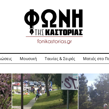
λώσεις
Μουσική
Ταινίες & Σειρές
Ματιές στο Π