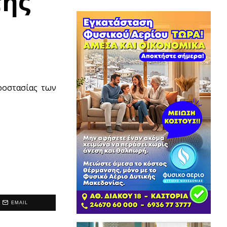
της
ροστασίας των
EMAIL