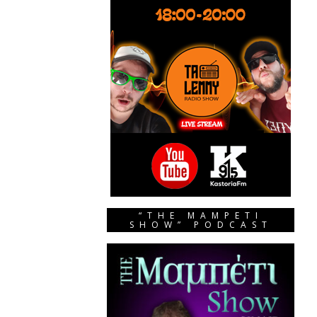
“THE MAMPETI
SHOW” PODCAST