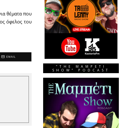
για θέματα που
ρος όφελος του
EMAIL
“THE MAMPETI
SHOW” PODCAST