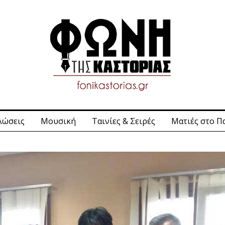
λώσεις
Μουσική
Ταινίες & Σειρές
Ματιές στο Π