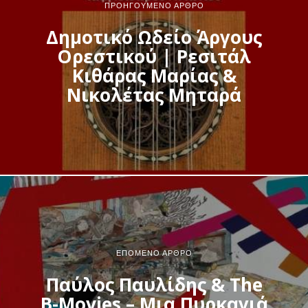
ΠΡΟΗΓΟΎΜΕΝΟ ΆΡΘΡΟ
Δημοτικό Ωδείο Άργους
Ορεστικού | Ρεσιτάλ
Κιθάρας Μαρίας &
Νικολέτας Μηταρά
ΕΠΌΜΕΝΟ ΆΡΘΡΟ
Παύλος Παυλίδης & Τhe
B-Movies – Μια Πυρκαγιά