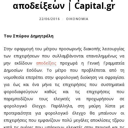
αποδείξεων | Capital.gr
22/06/2016
2
ΟΙΚΟΝΟΜΊΑ
2
/
0
Του Σπύρου Δημητρέλη
6
/
2
Στην εφαρμογή του μέτρου προσωρινής διακοπής λειτουργίας
0
1
των επιχειρήσεων που συλλαμβάνονται επανειλημμένως να
6
μην εκδίδουν
αποδείξεις
προχωρά η Γενική Γραμματεία
Δημοσίων Εσόδων. Το μέτρο που προβλέπεται από τη
νομοθεσία επιτρέπει στην φορολογική διοίκηση να σφραγίσει
για έως και ένα μήνα τις επιχειρήσεις που συστηματικά
φοροδιαφεύγουν καθώς και τις επιχειρήσεις που
παρεμποδίζουν τους ελεγκτές να προχωρήσουν σε
φορολογικό έλεγχο. Παράλληλα, στη μαύρη λίστα με
προτεραιότητα για φορολογικό έλεγχο θα μπαίνουν οι
επιχειρήσεις που εμφανίζουν πολύ μεγάλες αποκλίσεις τζίρου
κατά τις ημέρες που υπάρχουν ελεγκτές στην περιοχή και τις