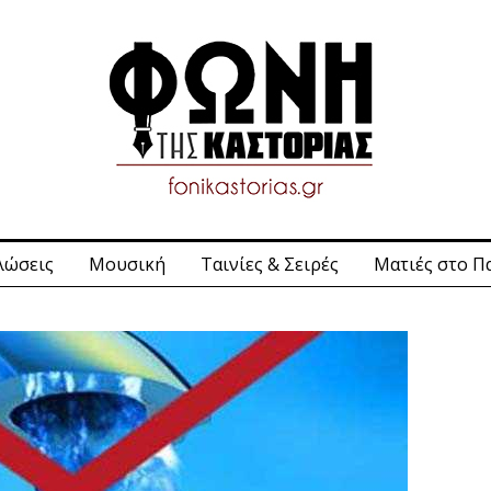
λώσεις
Μουσική
Ταινίες & Σειρές
Ματιές στο Π