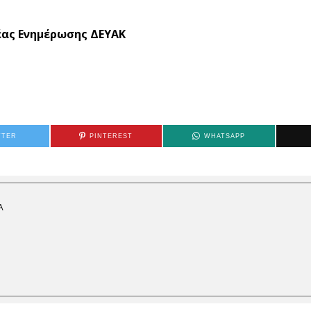
έας
Ενημέρωσης
ΔΕΥΑΚ
TTER
PINTEREST
WHATSAPP
Α