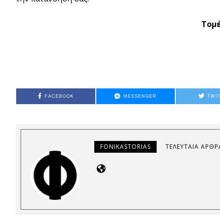
Τομ
FACEBOOK
MESSENGER
TWI
FONIKASTORIAS
ΤΕΛΕΥΤΑΊΑ ΆΡΘΡ