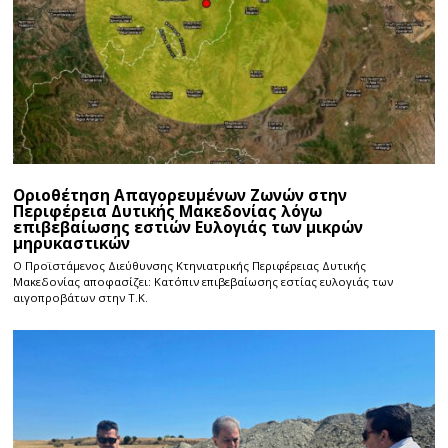
Οριοθέτηση Απαγορευμένων Ζωνών στην
Περιφέρεια Δυτικής Μακεδονίας λόγω
επιβεβαίωσης εστιών Ευλογιάς των μικρών
μηρυκαστικών
Ο Προϊστάμενος Διεύθυνσης Κτηνιατρικής Περιφέρειας Δυτικής
Μακεδονίας αποφασίζει: Κατόπιν επιβεβαίωσης εστίας ευλογιάς των
αιγοπροβάτων στην Τ.Κ.