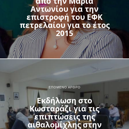
από την Μαρία
Αντωνίου για την
επιστροφή του ΕΦΚ
πετρελαίου για το έτος
2015
ΕΠΌΜΕΝΟ ΆΡΘΡΟ
Εκδήλωση στο
Κωσταράζι για τις
επιπτώσεις της
αιθαλομίχλης στην