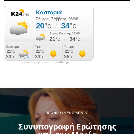
πρόγνωση καιρού από το weather.gr
ΠΡΟΗΓΟΎΜΕΝΟ ΆΡΘΡΟ
Συνυπογραφή Ερώτησης