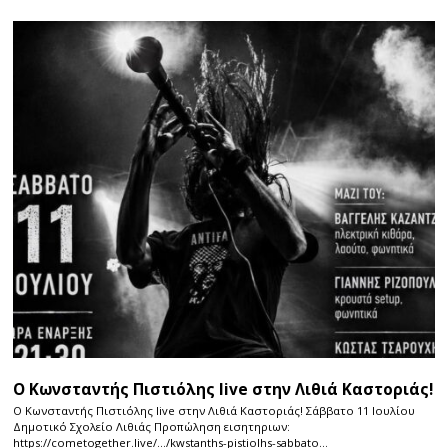
Ο Κωνσταντής Πιστιόλης live στην Λιθιά Καστοριάς!
Ο Κωνσταντής Πιστιόλης live στην Λιθιά Καστοριάς! Σάββατο 11 Ιουλίου
Δημοτικό Σχολείο Λιθιάς Προπώληση εισητηριων:
https://cometogether.live/…/kwstanths-pistiolhs-sabbato…