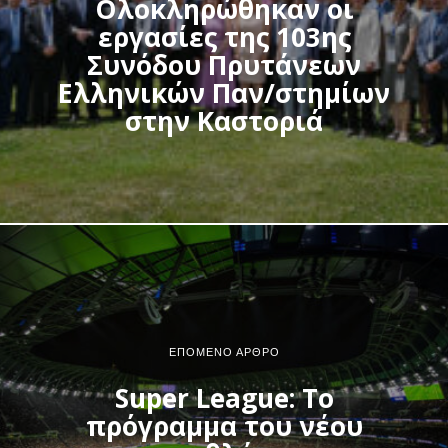
Ολοκληρώθηκαν οι
εργασίες της 103ης
Συνόδου Πρυτάνεων
Ελληνικών Παν/στημίων
στην Καστοριά
ΕΠΌΜΕΝΟ ΆΡΘΡΟ
Super League: Το
πρόγραμμα του νέου