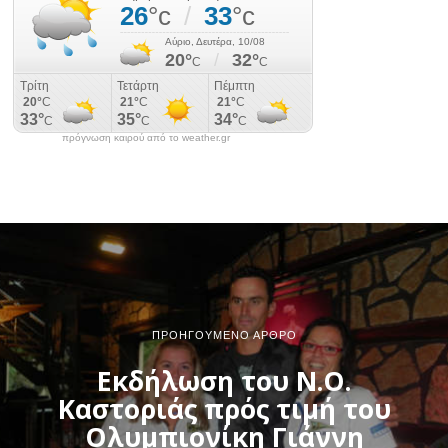
πρόγνωση καιρού από το weather.gr
ΠΡΟΗΓΟΎΜΕΝΟ ΆΡΘΡΟ
Εκδήλωση του Ν.Ο.
Καστοριάς πρός τιμή του
Ολυμπιονίκη Γιάννη