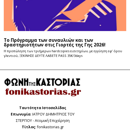
Το Πρόγραμμα των συναυλιών και των
δραστηριοτήτων στις Γιορτές της Γης 2026!
Η προπώληση των τριήμερων hardcopies εισιτηρίων, με εγγύηση εφ’ όρου
γλεντιού, ΞΕΚΙΝΗΣΕ ΔΕΥΤΕ ΛΑΒΕΤΕ PASS 35€/3days
Ταυτότητα Ιστοσελίδας
Επωνυμία
: ΙΑΤΡΟΥ ΔΗΜΗΤΡΙΟΣ ΤΟΥ
ΣΤΕΡΓΙΟΥ - Ατομική Επιχείρηση
Τίτλος:
fonikastorias.gr