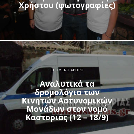
Χρήστου (φωτογραφίες)
ΕΠΌΜΕΝΟ ΆΡΘΡΟ
Αναλυτικά τα
δρομολόγια των
Κινητών Αστυνομικών
Μονάδων στον νομό
Καστοριάς (12 – 18/9)