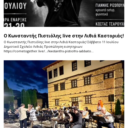
Ο Κωνσταντής Πιστιόλης live στην Λιθιά Καστοριάς!
Ο Κωνσταντής Πιστιόλης live στην Λιθιά Καστοριάς! Σάββατο 11 Ιουλίου
Δημοτικό Σχολείο Λιθιάς Προπώληση εισητηριων:
https://cometogether.live/…/kwstanths-pistiolhs-sabbato…