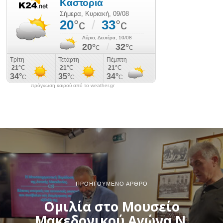
πρόγνωση καιρού από το weather.gr
ΠΡΟΗΓΟΎΜΕΝΟ ΆΡΘΡΟ
Ομιλία στο Μουσείο
Μακεδονικού Αγώνα Ν.