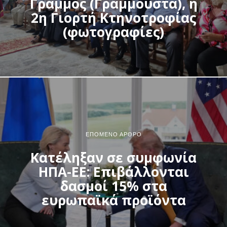
Γράμμος (Γράμμουστα), η
2η Γιορτή Κτηνοτροφίας
(φωτογραφίες)
ΕΠΌΜΕΝΟ ΆΡΘΡΟ
Κατέληξαν σε συμφωνία
ΗΠΑ-ΕΕ: Επιβάλλονται
δασμοί 15% στα
ευρωπαϊκά προϊόντα