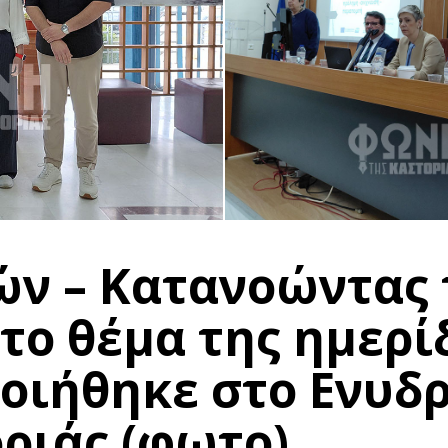
ών – Κατανοώντας 
το θέμα της ημερί
οιήθηκε στο Ενυδρ
ριάς (φωτο)