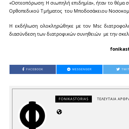
«Οστεοπόρωση: Η σιωπηλή επιδημία», ήταν το θέμα σ
Ορθοπεδικού Τμήματος του Μποδοσάκειου Νοσοκομε
Η εκδήλωση ολοκληρώθηκε με τον Msc διατροφολό
διασύνδεση των διατροφικών συνηθειών με την σκελ
fonikas
FACEBOOK
MESSENGER
TWI
FONIKASTORIAS
ΤΕΛΕΥΤΑΊΑ ΆΡΘΡ