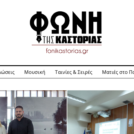
λώσεις
Μουσική
Ταινίες & Σειρές
Ματιές στο Π