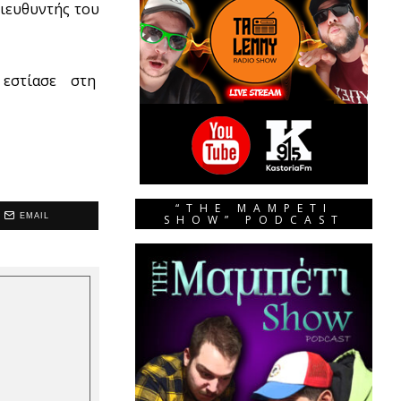
διευθυντής του
ς εστίασε στη
“THE MAMPETI
EMAIL
SHOW” PODCAST