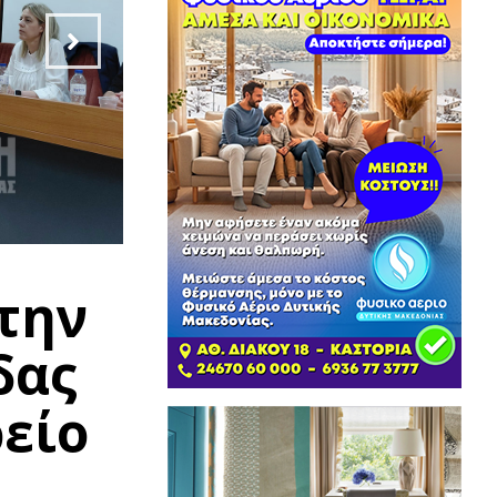
την
δας
είο