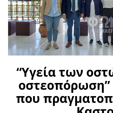
“Υγεία των οστ
οστεοπόρωση” 
που πραγματοπ
Καστο