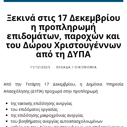
Ξεκινά στις 17 Δεκεμβρίου
η προπληρωμή
επιδομάτων, παροχών και
του Δώρου Χριστουγέννων
από τη ΔΥΠΑ
11/12/2025
1
ΕΛΛΆΔΑ
/
ΟΙΚΟΝΟΜΊΑ
1
/
1
Από την Τετάρτη 17 Δεκεμβρίου, η Δημόσια Υπηρεσία
2
/
Απασχόλησης (ΔΥΠΑ) προχωρά στην προπληρωμή:
2
0
2
της τακτικής επιδότησης ανεργίας
5
του επιδόματος εργασίας
της επιδότησης μακροχρόνιας ανεργίας
του βοηθήματος ανεργίας αυτοαπασχολουμένων