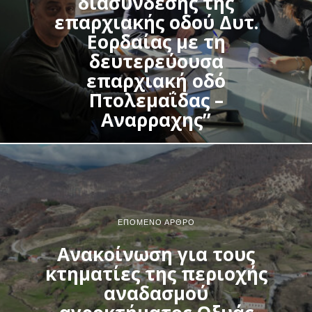
διασύνδεσης της
επαρχιακής οδού Δυτ.
Εορδαίας με τη
δευτερεύουσα
επαρχιακή οδό
Πτολεμαΐδας –
Αναρραχης”
ΕΠΌΜΕΝΟ ΆΡΘΡΟ
Ανακοίνωση για τους
κτηματίες της περιοχής
αναδασμού