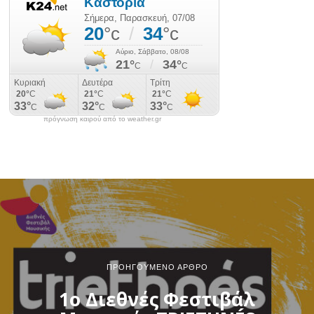
πρόγνωση καιρού από το weather.gr
ΠΡΟΗΓΟΎΜΕΝΟ ΆΡΘΡΟ
1ο Διεθνές Φεστιβάλ