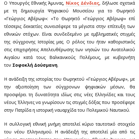
Ο Υπουργός Εθνικής Άμυνας,
Νίκος Δένδιας
, δήλωσε σχετικά
με τη δημιουργία Ψηφιακού Μουσείου για το Θωρηκτό
«Γεώργιος Αβέρωφ»: «Το Θωρηκτό «Γεώργιος Αβέρωφ» επί
τέσσερις δεκαετίες συνεισέφερε τα μέγιστα στην επίτευξη των
εθνικών στόχων. Είναι συνδεδεμένο με εμβληματικές στιγμές
της σύγχρονης Ιστορίας μας. Ο ρόλος του ήταν καθοριστικός
στις επιχειρήσεις Απελευθέρωσης των νησιών του Ανατολικού
Αιγαίου κατά τους Βαλκανικούς Πολέμους, με κυβερνήτη
τον
Σοφοκλή Δούσμανη
.
Η ανάδειξη της ιστορίας του Θωρηκτού «Γεώργιος Αβέρωφ», με
την αξιοποίηση των σύγχρονων ψηφιακών μέσων, θα
προσφέρει τη δυνατότητα ιδίως στις νέες Ελληνίδες και τους
νέους Έλληνες να γνωρίσουν τις στιγμές δόξας που προσέφερε
στην Πατρίδα η ιστορική ναυαρχίδα του Πολεμικού Ναυτικού.
Η συλλογική εθνική μνήμη αποτελεί κύριο ταυτοτικό στοιχείο
του νέου Ελληνισμού. Η ανάδειξή της αποτελεί μία από τις