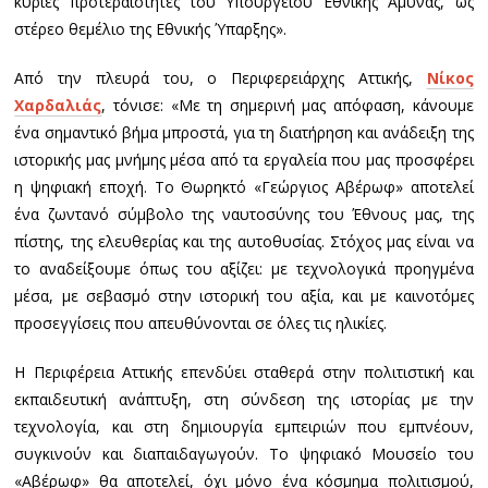
κύριες προτεραιότητες του Υπουργείου Εθνικής Άμυνας, ως
στέρεο θεμέλιο της Εθνικής Ύπαρξης».
Από την πλευρά του, ο Περιφερειάρχης Αττικής,
Νίκος
Χαρδαλιάς
, τόνισε: «Με τη σημερινή μας απόφαση, κάνουμε
ένα σημαντικό βήμα μπροστά, για τη διατήρηση και ανάδειξη της
ιστορικής μας μνήμης μέσα από τα εργαλεία που μας προσφέρει
η ψηφιακή εποχή. Το Θωρηκτό «Γεώργιος Αβέρωφ» αποτελεί
ένα ζωντανό σύμβολο της ναυτοσύνης του Έθνους μας, της
πίστης, της ελευθερίας και της αυτοθυσίας. Στόχος μας είναι να
το αναδείξουμε όπως του αξίζει: με τεχνολογικά προηγμένα
μέσα, με σεβασμό στην ιστορική του αξία, και με καινοτόμες
προσεγγίσεις που απευθύνονται σε όλες τις ηλικίες.
Η Περιφέρεια Αττικής επενδύει σταθερά στην πολιτιστική και
εκπαιδευτική ανάπτυξη, στη σύνδεση της ιστορίας με την
τεχνολογία, και στη δημιουργία εμπειριών που εμπνέουν,
συγκινούν και διαπαιδαγωγούν. Το ψηφιακό Μουσείο του
«Αβέρωφ» θα αποτελεί, όχι μόνο ένα κόσμημα πολιτισμού,