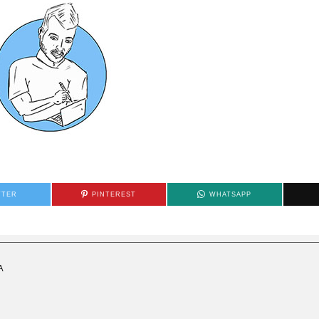
TTER
PINTEREST
WHATSAPP
Α