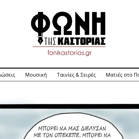
λώσεις
Μουσική
Ταινίες & Σειρές
Ματιές στο Π