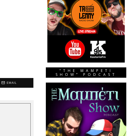
“THE MAMPETI
SHOW” PODCAST
EMAIL