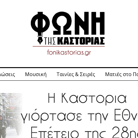
λώσεις
Μουσική
Ταινίες & Σειρές
Ματιές στο Π