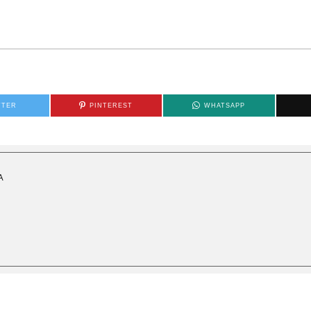
TTER
PINTEREST
WHATSAPP
Α