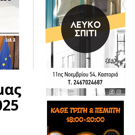
μας
025