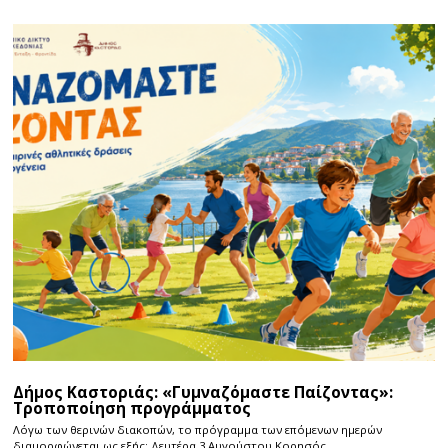
Δήμος Καστοριάς: «Γυμναζόμαστε Παίζοντας»:
Τροποποίηση προγράμματος
Λόγω των θερινών διακοπών, το πρόγραμμα των επόμενων ημερών
διαμορφώνεται ως εξής: Δευτέρα 3 Αυγούστου Κορησός