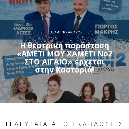
ΕΠΌΜΕΝΟ ΆΡΘΡΟ
Η θεατρική παράσταση
«ΑΜΕΤΙ ΜΟΥ ΧΑΜΕΤΙ Νο2
ΣΤΟ ΑΙΓΑΙΟ» έρχεται
στην Καστοριά!
ΤΕΛΕΥΤΑΊΑ ΑΠΌ ΕΚΔΗΛΏΣΕΙΣ