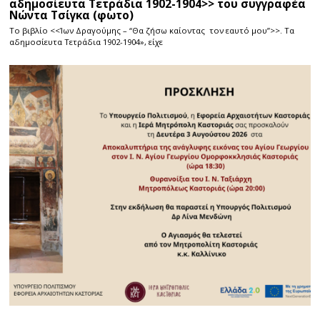
αδημοσίευτα Τετράδια 1902-1904>> του συγγραφέα
Νώντα Τσίγκα (φωτο)
Το βιβλίο <<Ίων Δραγούμης – “Θα ζήσω καίοντας τον εαυτό μου”>>. Τα
αδημοσίευτα Τετράδια 1902-1904», είχε