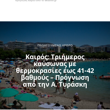
πρόγνωση καιρού από το weather.gr
ΠΡΟΗΓΟΎΜΕΝΟ ΆΡΘΡΟ
Καιρός: Τριήμερος
καύσωνας με
θερμοκρασίες έως 41-42
βαθμούς – Πρόγνωση
από την Α. Τυράσκη