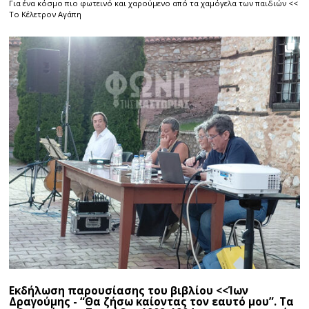
Για ένα κόσμο πιο φωτεινό και χαρούμενο από τα χαμόγελα των παιδιών <<
Το Κέλετρον Αγάπη
Εκδήλωση παρουσίασης του βιβλίου <<Ίων
Δραγούμης - “Θα ζήσω καίοντας τον εαυτό μου”. Τα