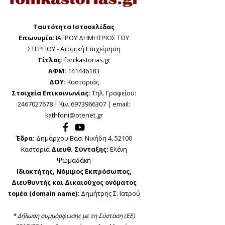
Ταυτότητα Ιστοσελίδας
Επωνυμία
: ΙΑΤΡΟΥ ΔΗΜΗΤΡΙΟΣ ΤΟΥ
ΣΤΕΡΓΙΟΥ - Ατομική Επιχείρηση
Τίτλος:
fonikastorias.gr
ΑΦΜ:
141446183
ΔΟΥ:
Καστοριάς
Στοιχεία Επικοινωνίας:
Τηλ. Γραφείου:
2467027678 | Κιν. 6973966307 | email:
kathfoni@otenet.gr
Έδρα:
Δημάρχου Βασ. Νικήδη 4, 52100
Καστοριά
Διευθ. Σύνταξης:
Ελένη
Ψωμαδάκη
Ιδιοκτήτης, Νόμιμος Εκπρόσωπος,
Διευθυντής και Δικαιούχος ονόματος
τομέα (domain name):
Δημήτρης Σ. Ιατρού
* Δήλωση συμμόρφωσης με τη Σύσταση (ΕΕ)