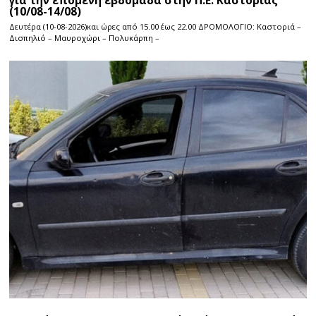
για την επόμενη εβδομάδα στην Π.Ε. Καστοριάς
(10/08-14/08)
Δευτέρα (10-08-2026)και ώρες από 15.00 έως 22.00 ΔΡΟΜΟΛΟΓΙΟ: Καστοριά –
Δισπηλιό – Μαυροχώρι – Πολυκάρπη –