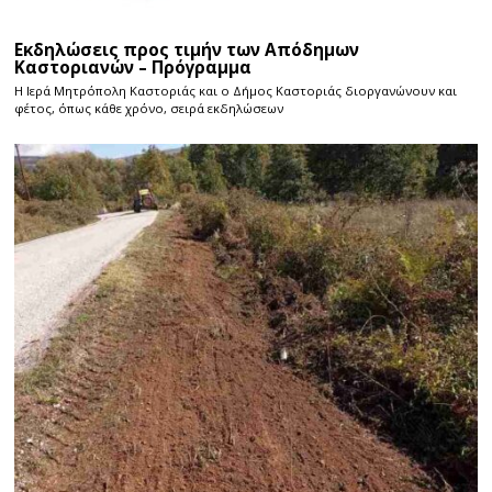
Εκδηλώσεις προς τιμήν των Απόδημων
Καστοριανών – Πρόγραμμα
Η Ιερά Μητρόπολη Καστοριάς και ο Δήμος Καστοριάς διοργανώνουν και
φέτος, όπως κάθε χρόνο, σειρά εκδηλώσεων