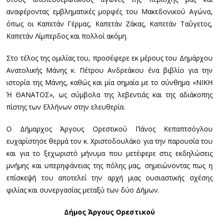
αναφέροντας εμβληματικές μορφές του Μακεδονικού Αγώνα,
όπως οι Καπετάν Γέρμας, Καπετάν Ζάκας, Καπετάν Ταΰγετος,
Καπετάν Λίμπερδος και πολλοί ακόμη.
Στο τέλος της ομιλίας του, προσέφερε εκ μέρους του Δημάρχου
Ανατολικής Μάνης κ. Πέτρου Ανδρεάκου ένα βιβλίο για την
ιστορία της Μάνης, καθώς και μία σημαία με το σύνθημα «ΝΙΚΗ
Ή ΘΑΝΑΤΟΣ», ως σύμβολα της λεβεντιάς και της αδιάκοπης
πίστης των Ελλήνων στην ελευθερία.
Ο Δήμαρχος Άργους Ορεστικού Πάνος Κεπαπτσόγλου
ευχαρίστησε θερμά τον κ. Χριστοδουλάκο για την παρουσία του
και για το ξεχωριστό μήνυμα που μετέφερε στις εκδηλώσεις
μνήμης και υπερηφάνειας της πόλης μας, σημειώνοντας πως η
επίσκεψή του αποτελεί την αρχή μιας ουσιαστικής σχέσης
φιλίας και συνεργασίας μεταξύ των δύο Δήμων.
Δήμος Άργους Ορεστικού