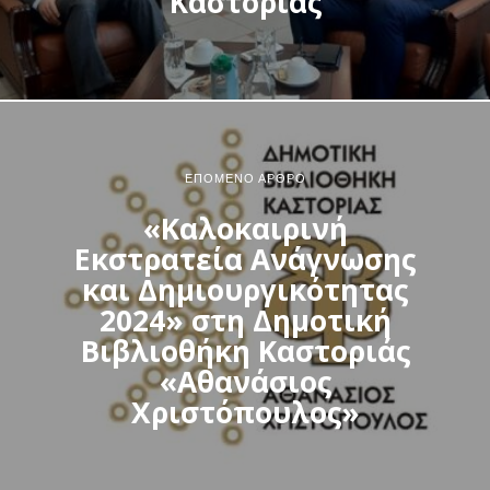
Καστοριάς
ΕΠΌΜΕΝΟ ΆΡΘΡΟ
«Καλοκαιρινή
Εκστρατεία Ανάγνωσης
και Δημιουργικότητας
2024» στη Δημοτική
Βιβλιοθήκη Καστοριάς
«Αθανάσιος
Χριστόπουλος»