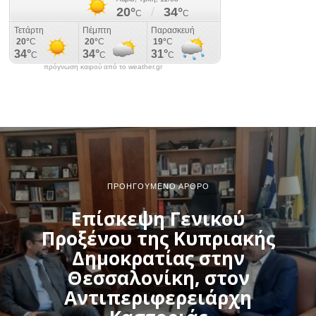
πρόγνωση καιρού από το weather.gr
ΠΡΟΗΓΟΎΜΕΝΟ ΆΡΘΡΟ
Επίσκεψη Γενικού
Προξένου της Κυπριακής
Δημοκρατίας στην
Θεσσαλονίκη, στον
Αντιπεριφερειάρχη