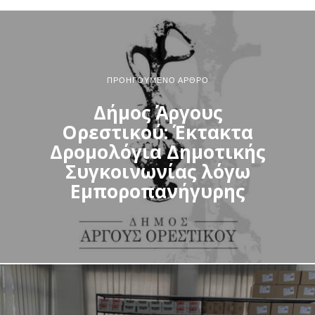
ΠΡΟΗΓΟΎΜΕΝΟ ΆΡΘΡΟ
Δήμος Άργους
Ορεστικού: Έκτακτα
Δρομολόγια Δημοτικής
Συγκοινωνίας λόγω
Εμποροπανήγυρης