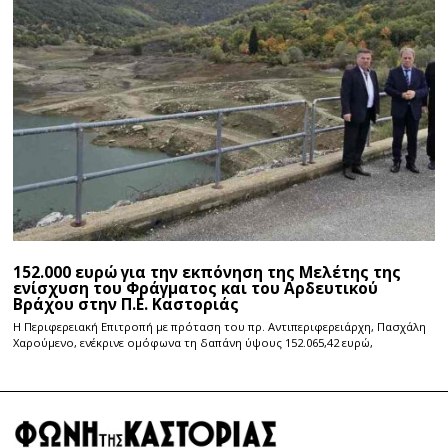
152.000 ευρώ για την εκπόνηση της Μελέτης της
ενίσχυση του Φράγματος και του Αρδευτικού
Βράχου στην Π.Ε. Καστοριάς
Η Περιφερειακή Επιτροπή με πρόταση του πρ. Αντιπεριφερειάρχη, Πασχάλη
Χαρούμενο, ενέκρινε ομόφωνα τη δαπάνη ύψους 152.065,42 ευρώ,