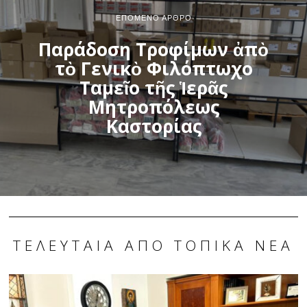
ΕΠΌΜΕΝΟ ΆΡΘΡΟ
Παράδοση Τροφίμων ἀπὸ
τὸ Γενικὸ Φιλόπτωχο
Ταμεῖο τῆς Ἱερᾶς
Μητροπόλεως
Καστορίας
ΤΕΛΕΥΤΑΊΑ ΑΠΌ ΤΟΠΙΚΆ ΝΈΑ