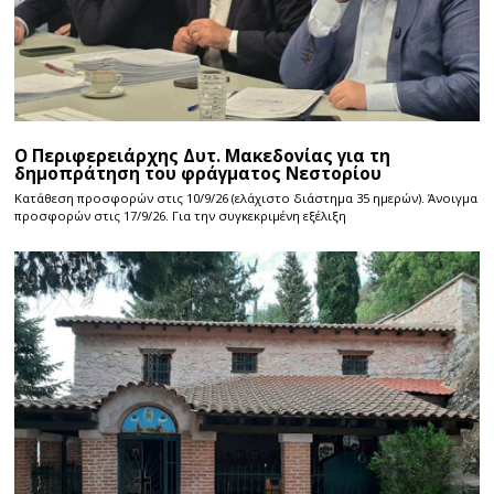
Ο Περιφερειάρχης Δυτ. Μακεδονίας για τη
δημοπράτηση του φράγματος Νεστορίου
Κατάθεση προσφορών στις 10/9/26 (ελάχιστο διάστημα 35 ημερών). Άνοιγμα
προσφορών στις 17/9/26. Για την συγκεκριμένη εξέλιξη