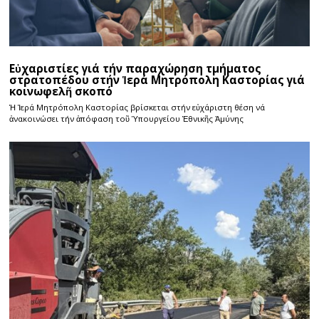
Εὐχαριστίες γιά τήν παραχώρηση τμήματος
στρατοπέδου στήν Ἱερά Μητρόπολη Καστορίας γιά
κοινωφελῆ σκοπό
Ἡ Ἱερά Μητρόπολη Καστορίας βρίσκεται στήν εὐχάριστη θέση νά
ἀνακοινώσει τήν ἀπόφαση τοῦ Ὑπουργείου Ἐθνικῆς Ἀμύνης