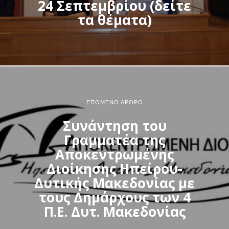
24 Σεπτεμβρίου (δείτε
τα θέματα)
ΕΠΌΜΕΝΟ ΆΡΘΡΟ
Συνάντηση του
Γραμματέα της
Αποκεντρωμένης
Διοίκησης Ηπείρου-
Δυτικής Μακεδονίας με
τους Δημάρχους των 4
Π.Ε. Δυτ. Μακεδονίας