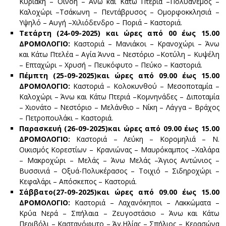
Κυριακή – Οινόη – Άνω και Κάτω Πτεριά –Πολυάνεμος –
Καλοχώρι –Τσάκωνη – Πεντάβρυσος – Ομορφοκκλησιά –
Υψηλό – Αυγή –Χιλιόδενδρο – Ποριά – Καστοριά.
Τετάρτη (24
-09-2025) και ώρες από 00 έως 15.00
ΔΡΟΜΟΛΟΓΙΟ:
Καστοριά – Μανιάκοι – Κρανοχώρι – Άνω
και Κάτω Πτελέα – Αγία Άννα – Νεστόριο –Κοτύλη – Κυψέλη
– Επταχώρι – Χρυσή – Πευκόφυτο – Πεύκο – Καστοριά.
Πέμπτη
(25-09-2025)και ώρες από 09.00 έως 15.00
ΔΡΟΜΟΛΟΓΙΟ:
Καστοριά – Κολοκυνθού – Μεσοποταμία –
Καλοχώρι – Άνω και Κάτω Πτεριά –Κομνηνάδες – Διποταμία
– Χιονάτο – Νεστόριο – Μελάνθιο – Νίκη – Λάγγα – Βράχος
– Πετροπουλάκι – Καστοριά.
Παρασκευή (26-09-2025)και ώρες από 09.00 έως 15.00
ΔΡΟΜΟΛΟΓΙΟ:
Καστοριά – Λεύκη – Κορομηλιά – Ν.
Οικισμός Κορεστίων – Κρανιώνας – Μαυρόκαμπος –Χαλάρα
– Μακροχώρι – Μελάς – Άνω Μελάς –Άγιος Αντώνιος –
Βυσσινιά – Οξυά-Πολυκέρασος – Τοιχιό – Σιδηροχώρι –
Κεφαλάρι – Απόσκεπος – Καστοριά.
Σάββατο(27-09-2025)και ώρες από 09.00 έως 15.00
ΔΡΟΜΟΛΟΓΙΟ:
Καστοριά – Λαχανόκηποι – Λακκώματα –
Κρύα Νερά – Σπήλαια – Ζευγοστάσιο – Άνω και Κάτω
Περιβόλι – Καστανόφυτο – Άγ.Ηλίας – Σπήλιος – Κερασώνα