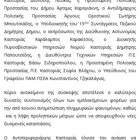
Καστοριάς Διονύσης Λίτσκας, η Προϊσταμένη Πολιτικής
Προστασίας του Δήμου Άρτεμις Καραγιάννη, ο Αντιδήμαρχος
Πολιτικής Προστασίας Άργους Ορεστικού Σωτήρης
ου
Μπουτσιάδης, ο Υποδιοικητής του 15
Συντάγματος Πεζικού
Δημήτρης Δήμου, ο εκπρόσωπος της Διεύθυνσης Αστυνομίας
Καστοριάς Χαράλαμπος Καρακίτσος, ο Διοικητής
Πυροσβεστικών Υπηρεσιών Νομού Καστοριάς Δημήτρης
Παπουτσίδης, η Διευθύντρια Τεχνικών Υπηρεσιών Π.Ε.
Καστοριάς Βάσω Σιδηροπούλου, η Προϊσταμένη Πολιτικής
Προστασίας Π.Ε. Καστοριάς Σοφία Βλάχου, ο Υπεύθυνος του
Γραφείου ΠΑΜ-ΠΣΕΑ Κωνσταντίνος Τζηκαλάγιας.
Κύριο αντικείμενο της σύσκεψης αποτέλεσε ο καλύτερος
δυνατός συντονισμός όλων των εμπλεκόμενων φορέων για
την από κοινού αντιμετώπιση πλημμυρικών φαινομένων, καθώς
και η λήψη προληπτικών μέτρων ώστε να αποφευχθούν νέες
δυσμενείς καταστάσεις.
Ο Αντιπεριφεριάρχης Καστοριάς τόνισε την ανάγκη να