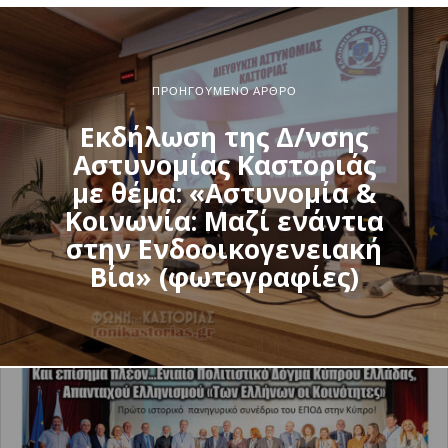
ΠΡΟΗΓΟΎΜΕΝΟ ΆΡΘΡΟ
Εκδήλωση της Δ/νσης
Αστυνομίας Καστοριάς
με θέμα: «Αστυνομία &
Κοινωνία: Μαζί ενάντια
στην Ενδοοικογενειακή
Βία» (φωτογραφίες)