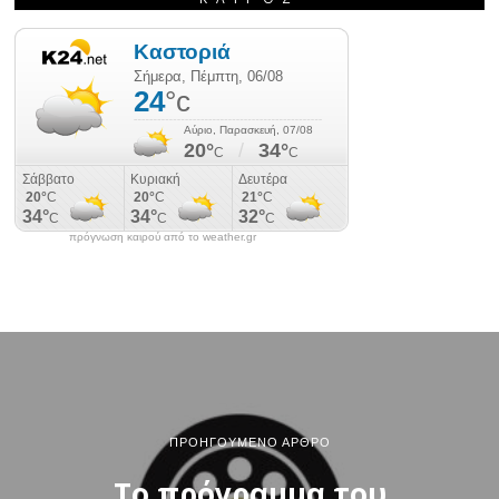
πρόγνωση καιρού από το weather.gr
ΠΡΟΗΓΟΎΜΕΝΟ ΆΡΘΡΟ
Το πρόγραμμα του