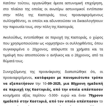
Κατόπιν τούτου, οργανώθηκε άμεσα αστυνομική επιχείρηση,
στο πλαίσιο της οποίας οι ανωτέρω αστυνομικοί εντόπισαν
στην πόλη της Καστοριάς, τους προαναφερόμενους
συλληφθέντες, οι οποίοι και αδυνατούσαν να δικαιολογήσουν
την παρουσία τους, στην πόλη της Καστοριάς.
Ακολούθως, εντοπίσθηκε σε περιοχή της Καστοριάς, ο χώρος
που χρησιμοποιούσαν ως «ορμητήριο» οι συλληφθέντες, όπου
συγκεκριμένα ο 20χρονος, απέκρυπτε τα χρήματα και τα
τιμαλφή που αποσπούσαν ο ανήλικος και ο 26χρονος, από τα
θύματά τους.
Συνεχιζόμενης της προανάκρισης διαπιστώθηκε ότι, οι
προαναφερόμενοι,
κατάφεραν με πανομοιότυπο τρόπο
να εξαπατήσουν
την 10
-09-2025, μια 80χρονη ημεδαπή
σε περιοχή της Καστοριάς, από την οποία απέσπασαν
κοσμήματα αξίας περίπου -5.000- ευρώ και έναν
79χρονο
ημεδαπό στην Καστοριά, από τον οποίο απέσπασαν
το