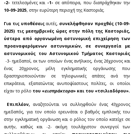
-2-
τετελεσμένες και
-1-
σε απόπειρα, που διαπράχθηκαν την
10-09-2025
, στην ευρύτερη περιοχή της Καστοριάς.
Για τις υποθέσεις
αυτές,
συνελήφθησαν προχθές (10-09-
2025) τις μεσημβρινές ώρες στην πόλη της Καστοριάς,
ύστερα από οργανωμένη αστυνομική επιχείρηση των
προαναφερόμενων αστυνομικών, σε συνεργασία με
αστυνομικούς του Αστυνομικού Τμήματος Καστοριάς
-3- ημεδαποί, εκ των οποίων ένας ανήλικος, ένας 26χρονος και
ένας 20χρονος, μέλη εγκληματικής οργάνωσης που
δραστηριοποιούνταν σε τηλεφωνικές απάτες ανά την
επικράτεια, εξαπατώντας ανυποψίαστους πολίτες, οι οποίοι
είχαν το ρόλο
του «
εισπράκτορα
» και του «τσιλιαδόρου».
Επιπλέον,
αναζητούνται να συλληφθούν ένας 43χρονος
ημεδαπός, για τον οποίο ερευνάται ο βαθμός εμπλοκής του
στην εγκληματική οργάνωση και ο ρόλος τον οποίο κατείχε σε
αυτήν, καθώς και -2- ακόμη τουλάχιστον συνεργοί των