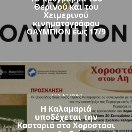
Θερινού και του
Χειμερινού
κινηματογράφου
ΟΛΥΜΠΙΟΝ έως 17/9
ΕΠΌΜΕΝΟ ΆΡΘΡΟ
Η Καλαμαριά
υποδέχεται την
Καστοριά στο Χοροστάσι