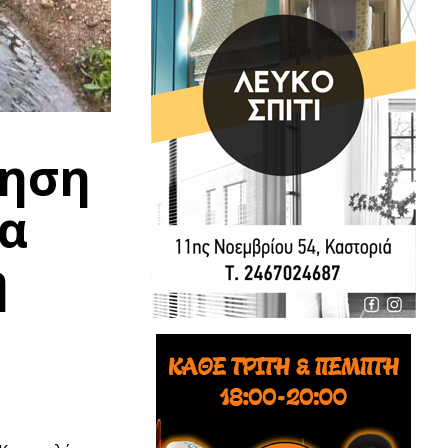
μηση
ια
η