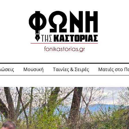
λώσεις
Μουσική
Ταινίες & Σειρές
Ματιές στο Π