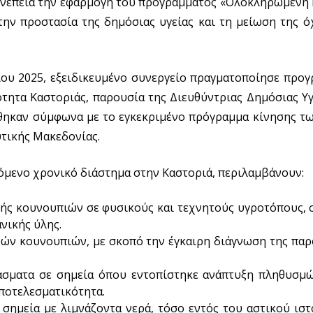
υνέπεια την εφαρμογή του προγράμματος «Ολοκληρωμένη
την προστασία της δημόσιας υγείας και τη μείωση της ό
ίου 2025, εξειδικευμένο συνεργείο πραγματοποίησε προγ
ητα Καστοριάς, παρουσία της Διευθύντριας Δημόσιας Υγ
θηκαν σύμφωνα με το εγκεκριμένο πρόγραμμα κίνησης τω
υτικής Μακεδονίας.
όμενο χρονικό διάστημα στην Καστοριά, περιλαμβάνουν:
ς κουνουπιών σε φυσικούς και τεχνητούς υγροτόπους, σ
νικής ύλης.
φών κουνουπιών, με σκοπό την έγκαιρη διάγνωση της παρ
άσματα σε σημεία όπου εντοπίστηκε ανάπτυξη πληθυσ
ποτελεσματικότητα.
σημεία με λιμνάζοντα νερά, τόσο εντός του αστικού ιστ