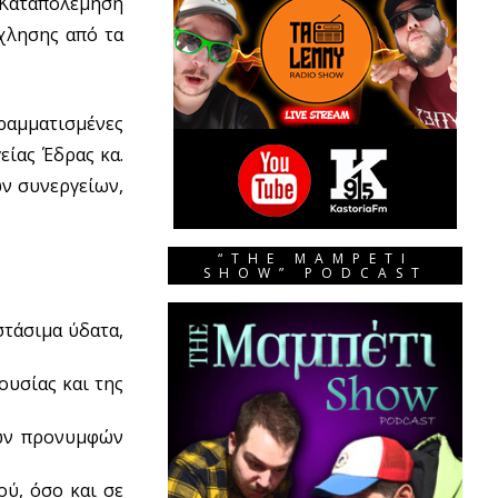
 Καταπολέμηση
χλησης από τα
ραμματισμένες
είας Έδρας κα.
ν συνεργείων,
“THE MAMPETI
SHOW” PODCAST
τάσιμα ύδατα,
ουσίας και της
μών προνυμφών
ού, όσο και σε