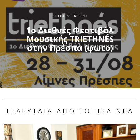
ΕΠΌΜΕΝΟ ΆΡΘΡΟ
1ο Διεθνές Φεστιβάλ
Μουσικής TRIETHNÉS
στην Πρέσπα (φωτο)
ΤΕΛΕΥΤΑΊΑ ΑΠΌ ΤΟΠΙΚΆ ΝΈΑ