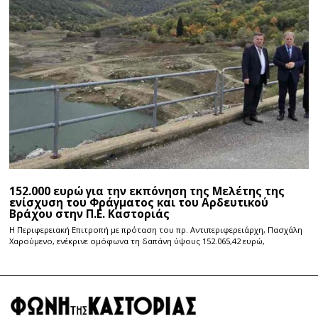
152.000 ευρώ για την εκπόνηση της Μελέτης της
ενίσχυση του Φράγματος και του Αρδευτικού
Βράχου στην Π.Ε. Καστοριάς
Η Περιφερειακή Επιτροπή με πρόταση του πρ. Αντιπεριφερειάρχη, Πασχάλη
Χαρούμενο, ενέκρινε ομόφωνα τη δαπάνη ύψους 152.065,42 ευρώ,