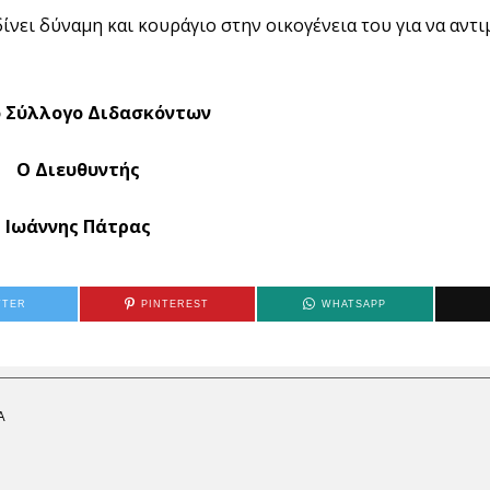
ίνει δύναμη και κουράγιο στην οικογένεια του για να αντ
ο Σύλλογο Διδασκόντων
Ο Διευθυντής
Ιωάννης Πάτρας
TTER
PINTEREST
WHATSAPP
Α