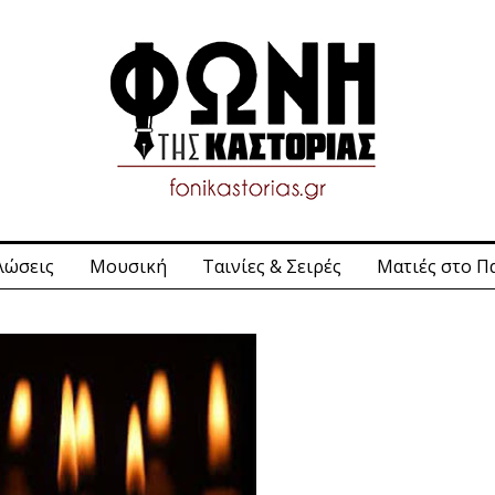
λώσεις
Μουσική
Ταινίες & Σειρές
Ματιές στο Π