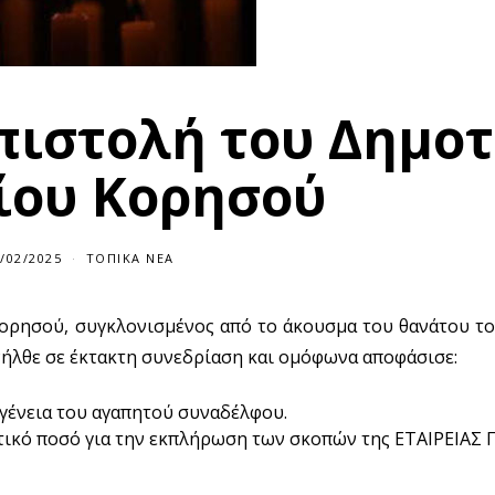
πιστολή του Δημοτ
ίου Κορησού
/02/2025
1
ΤΟΠΙΚΆ ΝΈΑ
9
/
0
ορησού, συγκλονισμένος από το άκουσμα του θανάτου τ
2
/
νήλθε σε έκτακτη συνεδρίαση και ομόφωνα αποφάσισε:
2
0
2
5
γένεια του αγαπητού συναδέλφου.
ατικό ποσό για την εκπλήρωση των σκοπών της ΕΤΑΙΡΕΙΑΣ