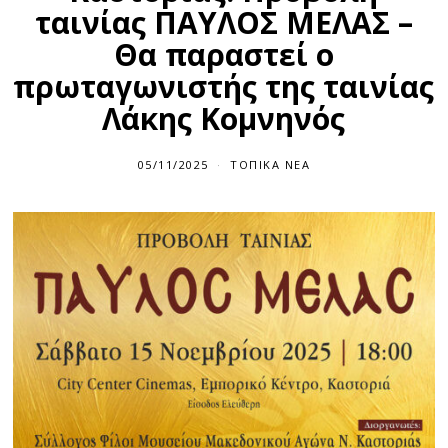
ταινίας ΠΑΥΛΟΣ ΜΕΛΑΣ –
Θα παραστεί ο
πρωταγωνιστής της ταινίας
Λάκης Κομνηνός
05/11/2025
0
ΤΟΠΙΚΆ ΝΈΑ
5
/
1
1
/
2
0
2
5