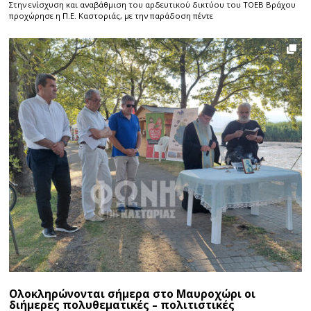
Στην ενίσχυση και αναβάθμιση του αρδευτικού δικτύου του ΤΟΕΒ Βράχου
προχώρησε η Π.Ε. Καστοριάς, με την παράδοση πέντε
Ολοκληρώνονται σήμερα στο Μαυροχώρι οι
διήμερες πολυθεματικές – πολιτιστικές