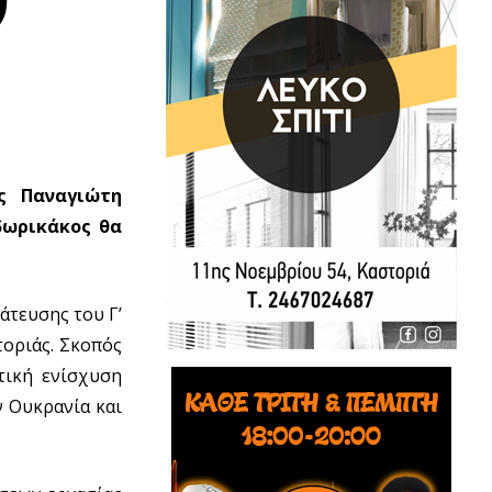
ν
ς Παναγιώτη
δωρικάκος θα
άτευσης του Γ’
τοριάς. Σκοπός
τική ενίσχυση
ν Ουκρανία και