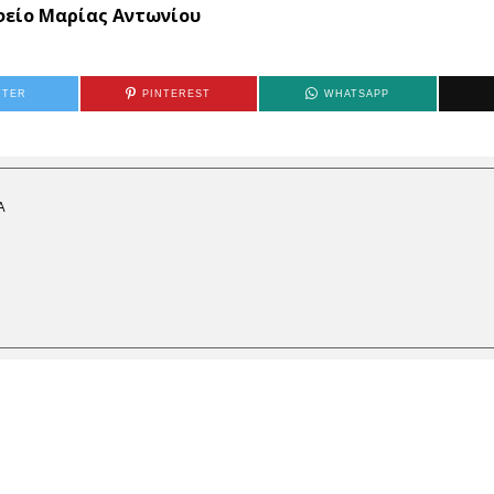
είο Μαρίας Αντωνίου
TTER
PINTEREST
WHATSAPP
Α