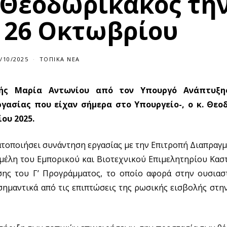
 Θεοδωρικάκος τη
 26 Οκτωβρίου
/10/2025
2
ΤΟΠΙΚΆ ΝΈΑ
3
/
1
ής Μαρία Αντωνίου από τον Υπουργό Ανάπτυξη
0
/
γασίας που είχαν σήμερα στο Υπουργείο-, ο κ. Θεο
2
0
ου 2025.
2
5
ατοποιήσει συνάντηση εργασίας με την Επιτροπή Διαπραγμ
μέλη του Εμπορικού και Βιοτεχνικού Επιμελητηρίου Κασ
σης του Γ’ Προγράμματος, το οποίο αφορά στην ουσιασ
ημαντικά από τις επιπτώσεις της ρωσικής εισβολής στη