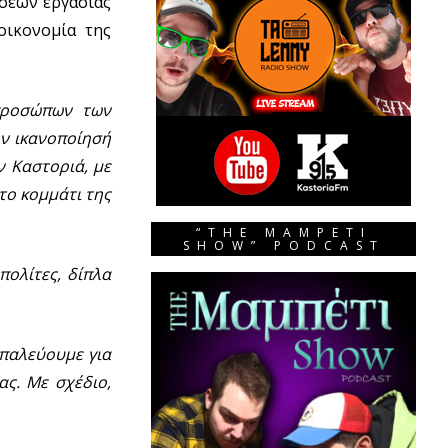
σεων εργασίας
οικονομία της
προσώπων των
ην ικανοποίησή
ν Καστοριά, με
το κομμάτι της
“THE MAMPETI
SHOW” PODCAST
πολίτες, δίπλα
 παλεύουμε για
ας. Με σχέδιο,