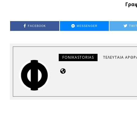
Γραφ
FACEBOOK
MESSENGER
TWI
FONIKASTORIAS
ΤΕΛΕΥΤΑΊΑ ΆΡΘΡ