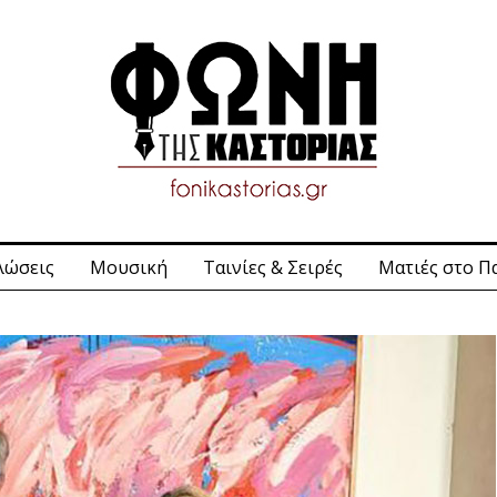
λώσεις
Μουσική
Ταινίες & Σειρές
Ματιές στο Π