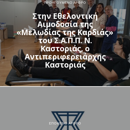
ΠΡΟΗΓΟΎΜΕΝΟ ΆΡΘΡΟ
Στην Εθελοντική
Αιμοδοσία της
«Μελωδίας της Καρδιάς»
του Σ.Α.Π.Π. Ν.
Καστοριάς, ο
Αντιπεριφερειάρχης
Καστοριάς
ΕΠΌΜΕΝΟ ΆΡΘΡΟ