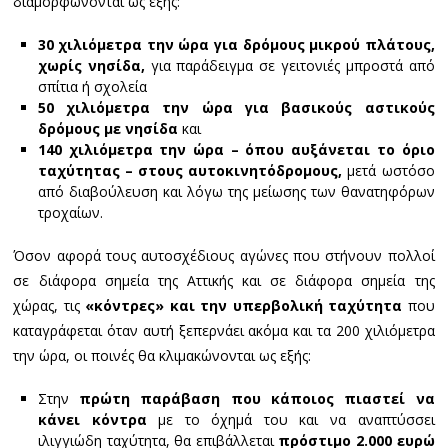
διαμορφώνονται ως εξής:
30 χιλιόμετρα την ώρα για δρόμους μικρού πλάτους,
χωρίς νησίδα,
για παράδειγμα σε γειτονιές μπροστά από
σπίτια ή σχολεία
50 χιλιόμετρα την ώρα για βασικούς αστικούς
δρόμους με νησίδα
και
140 χιλιόμετρα την ώρα – όπου αυξάνεται το όριο
ταχύτητας – στους αυτοκινητόδρομους,
μετά ωστόσο
από διαβούλευση και λόγω της μείωσης των θανατηφόρων
τροχαίων.
Όσον αφορά τους αυτοσχέδιους αγώνες που στήνουν πολλοί
σε διάφορα σημεία της Αττικής και σε διάφορα σημεία της
χώρας, τις
«κόντρες» και την υπερβολική ταχύτητα
που
καταγράφεται όταν αυτή ξεπερνάει ακόμα και τα 200 χιλιόμετρα
την ώρα, οι ποινές θα κλιμακώνονται ως εξής:
Στην
πρώτη παράβαση που κάποιος πιαστεί να
κάνει κόντρα
με το όχημά του και να αναπτύσσει
ιλιγγιώδη ταχύτητα, θα επιβάλλεται
πρόστιμο 2.000 ευρώ