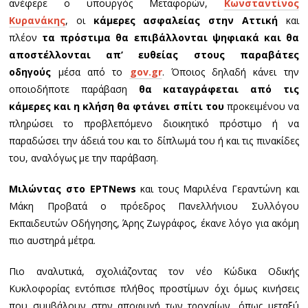
ανέφερε ο υπουργός Μεταφορών,
Κωνσταντίνος
Κυρανάκης
, οι
κάμερες ασφαλείας στην Αττική
και
πλέον
τα πρόστιμα θα επιβάλλονται ψηφιακά και θα
αποστέλλονται απ’ ευθείας στους παραβάτες
οδηγούς
μέσα από το
gov.gr
. Όποιος δηλαδή κάνει την
οποιοδήποτε παράβαση
θα καταγράφεται από τις
κάμερες και η κλήση θα φτάνει σπίτι του
προκειμένου να
πληρώσει το προβλεπόμενο διοικητικό πρόστιμο ή να
παραδώσει την άδειά του και το δίπλωμά του ή και τις πινακίδες
του, αναλόγως με την παράβαση.
Μιλώντας στο ΕΡΤNews
και τους Μαριλένα Γεραντώνη και
Μάκη Προβατά ο πρόεδρος Πανελλήνιου Συλλόγου
Εκπαιδευτών Οδήγησης, Άρης Ζωγράφος, έκανε λόγο για ακόμη
πιο αυστηρά μέτρα.
Πιο αναλυτικά, σχολιάζοντας τον νέο Κώδικα Οδικής
Κυκλοφορίας εντόπισε πλήθος προστίμων όχι όμως κινήσεις
που συμβάλουν στην αποφυγή των τροχαίων, όπως μεταξύ