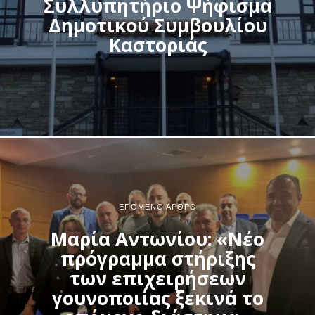
Συλλυπητήριο Ψήφισμα
Δημοτικού Συμβουλίου
Καστοριάς
ΕΠΌΜΕΝΟ ΆΡΘΡΟ
Μαρία Αντωνίου: «Νέο
πρόγραμμα στήριξης
των επιχειρήσεων
γουνοποιίας ξεκινά το