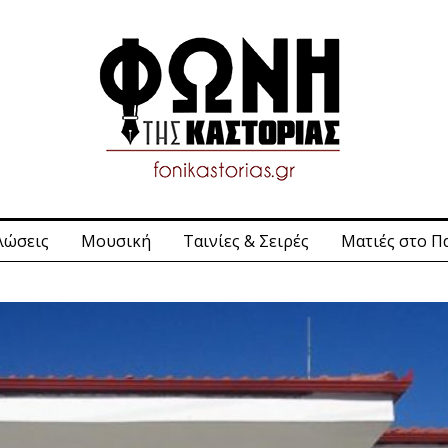
λώσεις
Μουσική
Ταινίες & Σειρές
Ματιές στο Π