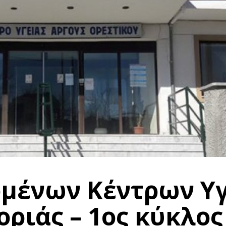
ομένων Κέντρων Υγ
ριάς – 1ος κύκλος