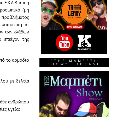
Ε.Κ.Α.Β. και η
προσωπικό (μη
υ προβλήματος
υσιαστική κι
ν των κλάδων
ο επείγον της
πό το αρμόδιο
“THE MAMPETI
SHOW” PODCAST
λου με δελτία
 κάθε ανθρώπου
ες υγείας.